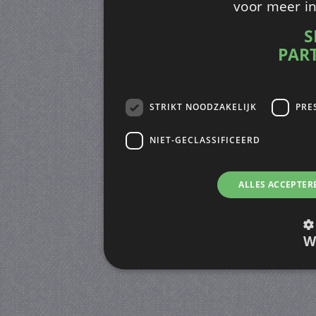
voor meer i
S
PAR
STRIKT NOODZAKELIJK
PRE
NIET-GECLASSIFICEERD
ALLES ACCEPTER
W
Strikt noodzakelijk
Prestatie