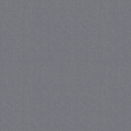
_gid
1 
Google LLC
.juf-milou.nl
crawlprotecttag
juf-milou.nl
1 
_ga
1 j
Google LLC
ma
.juf-milou.nl