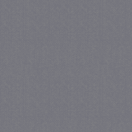
_gat
57 se
Google LLC
.juf-milou.nl
_GRECAPTCHA
5 maa
Google LLC
we
www.google.com