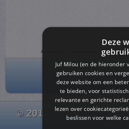
Deze w
gebrui
Adverteren
|
Boekrecensies
|
Sponsor Juf
Juf Milou (en de hieronder 
gebruiken cookies en verge
deze website om een ​​beter
te bieden, voor statistis
relevante en gerichte recl
lezen over cookiecategorie
© 2012 - 2026 www.juf-m
beslissen voor welke ca
Is4u