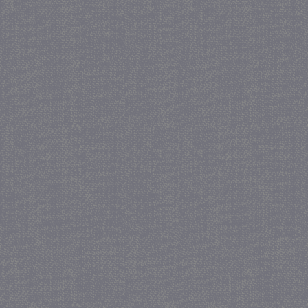
Strikt noodzakelijke cookies maken de kernfunctiona
accountbeheer. De website kan niet goed worden geb
Provider
/
Naam
Verva
Domein
CookieScriptConsent
4 we
CookieScript
da
juf-milou.nl
PHPSESSID
Se
PHP.net
juf-milou.nl