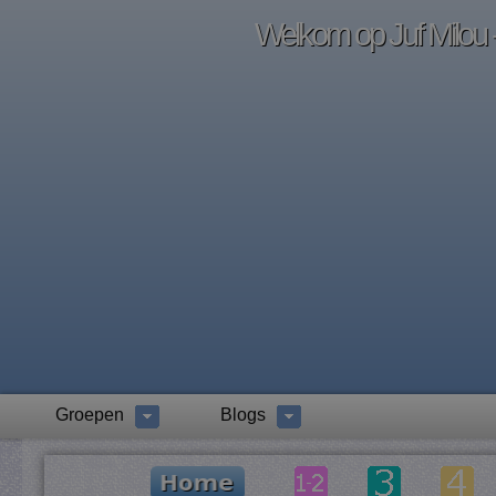
Welkom op Juf Milou -
Groepen
Blogs