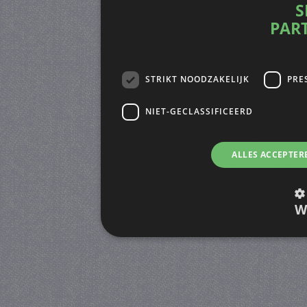
S
PAR
STRIKT NOODZAKELIJK
PRE
NIET-GECLASSIFICEERD
ALLES ACCEPTER
W
Strikt noodzakelijk
Prestatie
Strikt noodzakelijke cookies maken de kernfunctiona
accountbeheer. De website kan niet goed worden geb