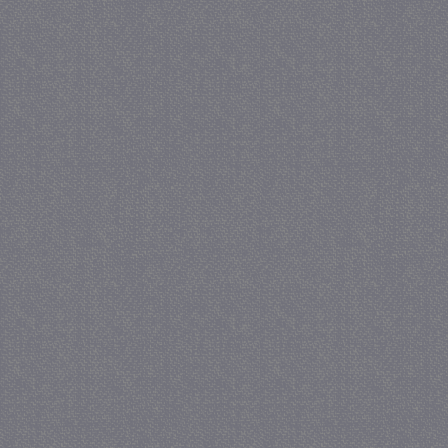
Provider
/
Naam
Verva
Domein
CookieScriptConsent
4 we
CookieScript
da
juf-milou.nl
PHPSESSID
Se
PHP.net
juf-milou.nl