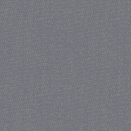
_gat
57 se
Google LLC
.juf-milou.nl
_GRECAPTCHA
5 maa
Google LLC
we
www.google.com
_gid
1 
Google LLC