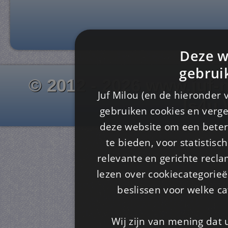
Deze w
gebrui
© 2012 - 2026 www.juf-m
Juf Milou (en de hieronder 
Is4u
gebruiken cookies en verge
deze website om een ​​beter
te bieden, voor statistis
relevante en gerichte recl
lezen over cookiecategorie
beslissen voor welke ca
Wij zijn van mening dat