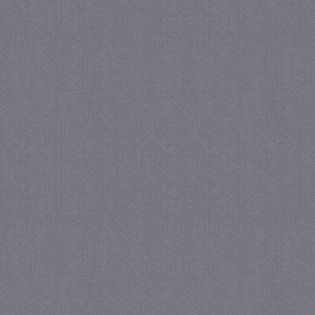
.juf-milou.nl
crawlprotecttag
juf-milou.nl
1 
_ga
1 j
Google LLC
ma
.juf-milou.nl