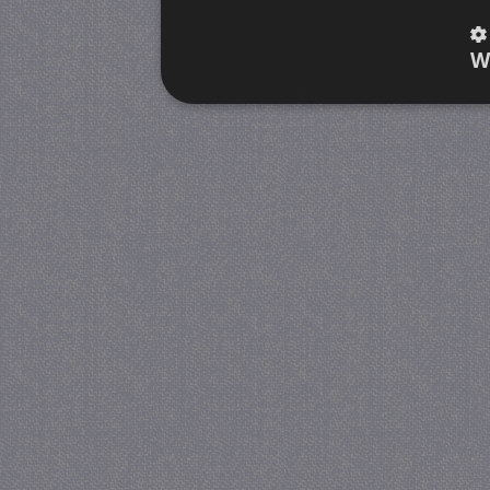
W
Strikt noodzakelijk
Prestatie
Strikt noodzakelijke cookies maken de kernfunctiona
accountbeheer. De website kan niet goed worden geb
Provider
/
Naam
Verva
Domein
CookieScriptConsent
4 we
CookieScript
da
juf-milou.nl
PHPSESSID
Se
PHP.net