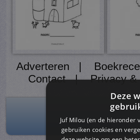
Adverteren
|
Boekrece
Contact
|
Privacy &
Deze w
gebrui
Juf Milou (en de hieronder 
gebruiken cookies en verge
deze website om een ​​beter