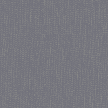
_GRECAPTCHA
5 maa
Google LLC
we
www.google.com
_gid
1 
Google LLC
.juf-milou.nl
crawlprotecttag
juf-milou.nl
1 
_ga
1 j
Google LLC