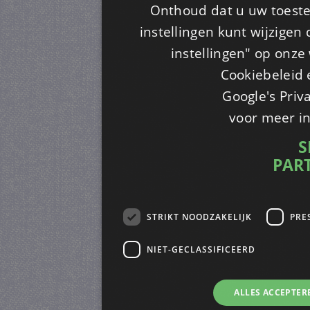
Onthoud dat u uw toeste
instellingen kunt wijzigen
instellingen" op onze w
Cookiebeleid 
Google's Priv
voor meer i
S
PAR
STRIKT NOODZAKELIJK
PRE
NIET-GECLASSIFICEERD
ALLES ACCEPTER