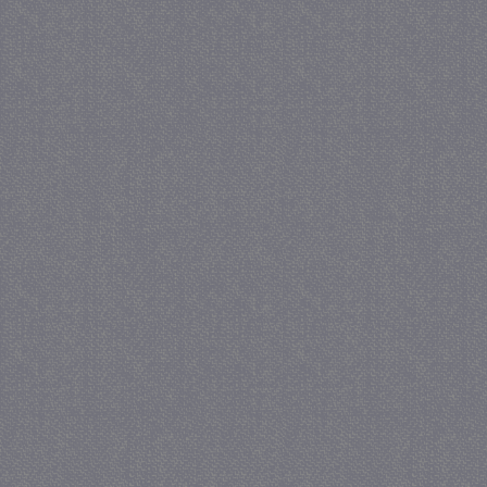
_gid
1 
Google LLC
.juf-milou.nl
crawlprotecttag
juf-milou.nl
1 
_ga
1 j
Google LLC
ma
.juf-milou.nl