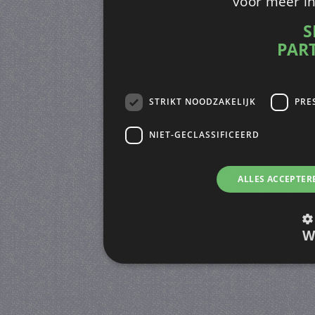
voor meer i
S
PAR
STRIKT NOODZAKELIJK
PRE
NIET-GECLASSIFICEERD
ALLES ACCEPTER
W
Strikt noodzakelijk
Prestatie