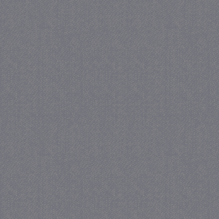
Strikt noodzakelijke cookies maken de kernfunctiona
accountbeheer. De website kan niet goed worden geb
Provider
/
Naam
Verva
Domein
CookieScriptConsent
4 we
CookieScript
da
juf-milou.nl
PHPSESSID
Se
PHP.net
juf-milou.nl