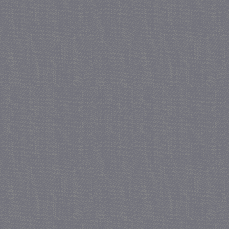
_gat
57 se
Google LLC
.juf-milou.nl
_GRECAPTCHA
5 maa
Google LLC
we
www.google.com