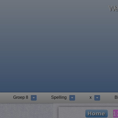
Wel
Groep 8
Spelling
x
B