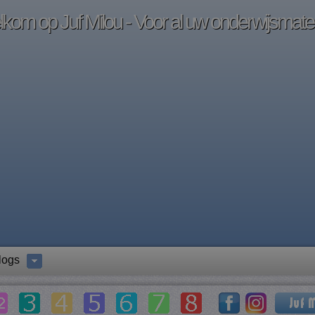
kom op Juf Milou - Voor al uw onderwijsmater
logs