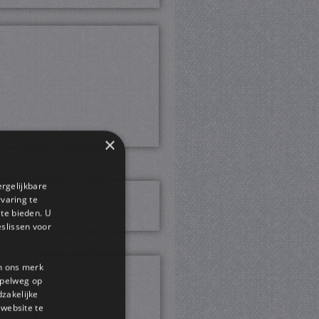
×
ergelijkbare
rvaring te
 te bieden. U
slissen voor
en ons merk
impelweg op
dzakelijke
website te