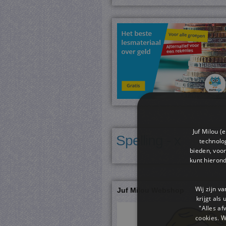
Juf Milou (
Spelling - x
technolog
bieden, voor
kunt hieron
Wij zijn v
Juf Milou Webshop
krijgt als
"Alles af
cookies. 