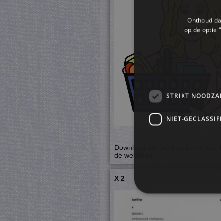
Onthoud dat
op de optie "
STRIKT NOODZA
NIET-GECLASSIF
Download alle werkbladen in één 
de webshop.
X 2
S