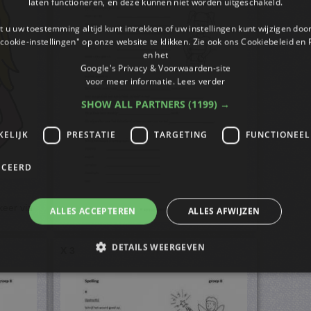
laten functioneren, en deze kunnen niet worden uitgeschakeld.
 u uw toestemming altijd kunt intrekken of uw instellingen kunt wijzigen do
cookie-instellingen" op onze website te klikken. Zie ook ons ​​Cookiebeleid en
en het
Google's Privacy & Voorwaarden-site
voor meer informatie.
Lees verder
SHOW ALL PARTNERS
(1199) →
KELIJK
PRESTATIE
TARGETING
FUNCTIONEEL
ICEERD
keer via
ALLES ACCEPTEREN
ALLES AFWIJZEN
DETAILS WEERGEVEN
X 3
trikt noodzakelijk
Prestatie
Targeting
Functioneel
Niet-geclassificee