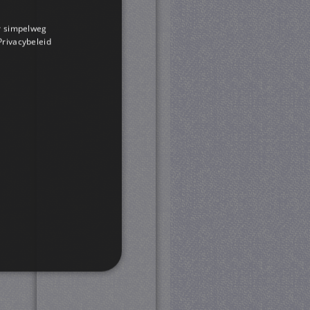
or simpelweg
 Privacybeleid
rd