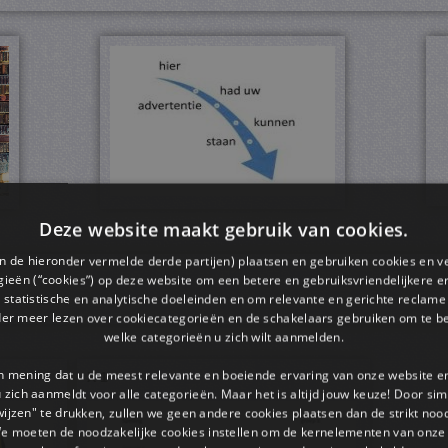
Deze website maakt gebruik van cookies.
en de hieronder vermelde derde partijen) plaatsen en gebruiken cookies en v
ieën (“cookies”) op deze website om een ​​betere en gebruiksvriendelijkere e
 statistische en analytische doeleinden en om relevante en gerichte reclame
der meer lezen over cookiecategorieën en de schakelaars gebruiken om te be
welke categorieën u zich wilt aanmelden.
an mening dat u de meest relevante en boeiende ervaring van onze website 
X 1
 u zich aanmeldt voor alle categorieën. Maar het is altijd jouw keuze! Door s
wijzen" te drukken, zullen we geen andere cookies plaatsen dan de strikt noo
We moeten de noodzakelijke cookies instellen om de kernelementen van onze 