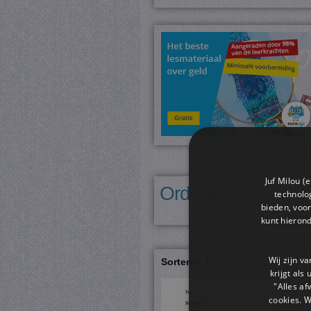
Juf Milou (
Ordenen
technolog
bieden, voor
kunt hieron
Wij zijn v
Sorteren 1
krijgt als
"Alles af
cookies. 