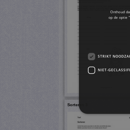
Onthoud dat
op de optie "
STRIKT NOODZA
NIET-GECLASSIF
Sorteren 3
S