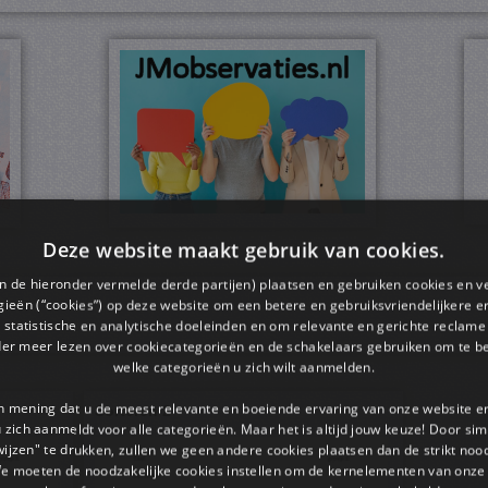
Deze website maakt gebruik van cookies.
en de hieronder vermelde derde partijen) plaatsen en gebruiken cookies en v
ieën (“cookies”) op deze website om een ​​betere en gebruiksvriendelijkere e
 statistische en analytische doeleinden en om relevante en gerichte reclame
der meer lezen over cookiecategorieën en de schakelaars gebruiken om te be
welke categorieën u zich wilt aanmelden.
an mening dat u de meest relevante en boeiende ervaring van onze website 
Sorteren 2
 u zich aanmeldt voor alle categorieën. Maar het is altijd jouw keuze! Door s
wijzen" te drukken, zullen we geen andere cookies plaatsen dan de strikt noo
We moeten de noodzakelijke cookies instellen om de kernelementen van onze 