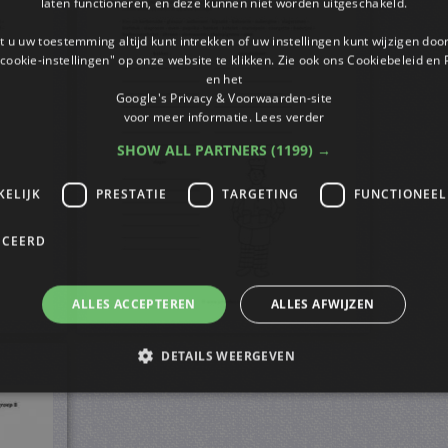
laten functioneren, en deze kunnen niet worden uitgeschakeld.
 u uw toestemming altijd kunt intrekken of uw instellingen kunt wijzigen do
cookie-instellingen" op onze website te klikken. Zie ook ons ​​Cookiebeleid en
en het
Google's Privacy & Voorwaarden-site
voor meer informatie.
Lees verder
SHOW ALL PARTNERS
(1199) →
KELIJK
PRESTATIE
TARGETING
FUNCTIONEEL
ICEERD
ALLES ACCEPTEREN
ALLES AFWIJZEN
DETAILS WEERGEVEN
trikt noodzakelijk
Prestatie
Targeting
Functioneel
Niet-geclassificee