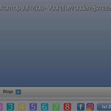
kom op Juf Milou - Voor al uw onderwijsmater
Blogs