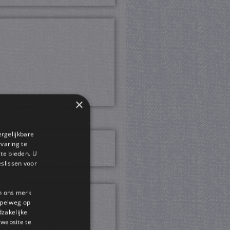
×
ergelijkbare
rvaring te
 te bieden. U
slissen voor
en ons merk
impelweg op
dzakelijke
website te