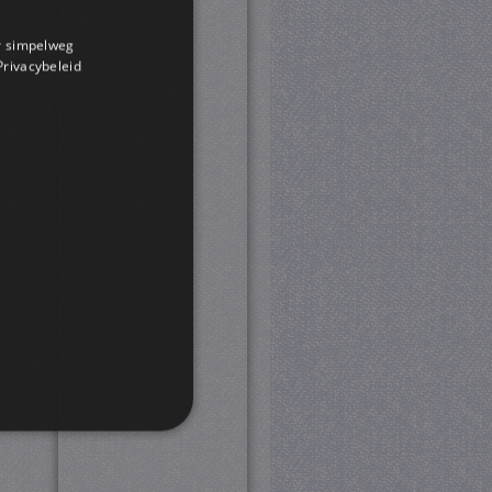
or simpelweg
 Privacybeleid
rd