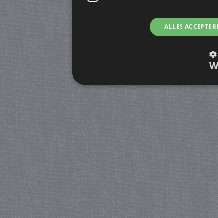
ALLES ACCEPTER
W
Strikt noodzakelijk
Prestatie
Strikt noodzakelijke cookies maken de kernfunctiona
accountbeheer. De website kan niet goed worden geb
Provider
/
Naam
Verva
Domein
CookieScriptConsent
4 we
CookieScript
da
juf-milou.nl