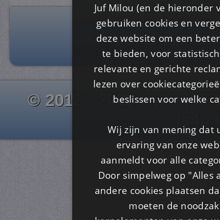
Juf Milou (en de hieronder 
gebruiken cookies en verge
deze website om een ​​beter
te bieden, voor statistis
relevante en gerichte recl
lezen over cookiecategorie
© 2012 - 2026 www.juf-m
beslissen voor welke ca
Is4u
Wij zijn van mening dat
ervaring van onze webs
aanmeldt voor alle categor
Door simpelweg op "Alles a
andere cookies plaatsen dan
moeten de noodzakel