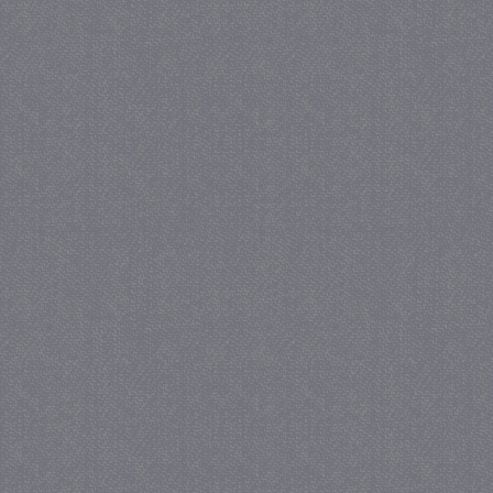
_ga
1 j
Google LLC
ma
.juf-milou.nl