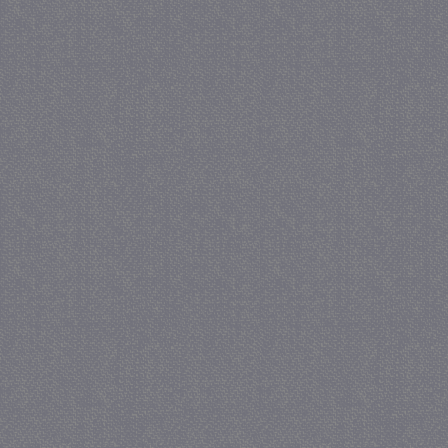
PHPSESSID
Se
PHP.net
juf-milou.nl
_gat
57 se
Google LLC
.juf-milou.nl