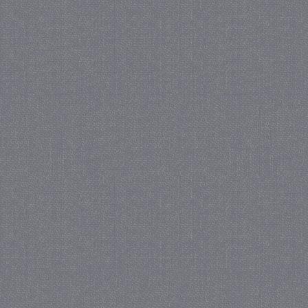
_GRECAPTCHA
5 maa
Google LLC
we
www.google.com
_gid
1 
Google LLC
.juf-milou.nl
crawlprotecttag
juf-milou.nl
1 