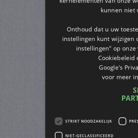
kernelementen van onze web
kunnen niet 
Onthoud dat u uw toeste
instellingen kunt wijzigen
instellingen" op onze w
Cookiebeleid 
Google's Priv
voor meer i
S
PAR
STRIKT NOODZAKELIJK
PRE
NIET-GECLASSIFICEERD