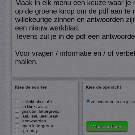
Maak in elk menu een keuze waar je m
op de groene knop om de pdf aan te m
willekeurige zinnen en antwoorden zijn
een nieuw werkblad.
Tevens zul je in de pdf een antwoord
Voor vragen / informatie en / of verbet
mailen
.
Kies de soorten
Kies de opdracht
c klinkt als s of k
zet woorden in de juist
ch klinkt als sj
gesloten lettergreep
iaal, ieel, ueel, eaal
leenwoorden
open lettergreep
q, x en y