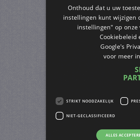
Onthoud dat u uw toeste
instellingen kunt wijzigen
instellingen" op onze w
Cookiebeleid 
Google's Priv
voor meer i
S
PAR
STRIKT NOODZAKELIJK
PRE
NIET-GECLASSIFICEERD
ALLES ACCEPTER