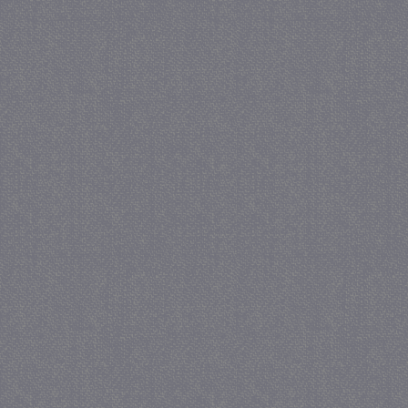
PHPSESSID
Se
PHP.net
juf-milou.nl
_gat
57 se
Google LLC
.juf-milou.nl