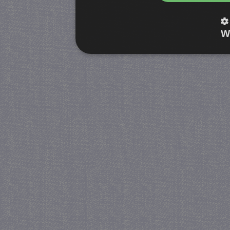
W
Strikt noodzakelijk
Prestatie
Strikt noodzakelijke cookies maken de kernfunctiona
accountbeheer. De website kan niet goed worden geb
Provider
/
Naam
Verva
Domein
CookieScriptConsent
4 we
CookieScript
da
juf-milou.nl