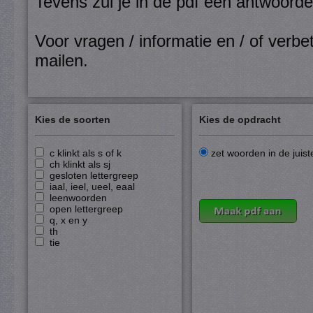
Tevens zul je in de pdf een antwoord
Voor vragen / informatie en / of verbet
mailen
.
Kies de soorten
Kies de opdracht
c klinkt als s of k
zet woorden in de juist
ch klinkt als sj
gesloten lettergreep
iaal, ieel, ueel, eaal
leenwoorden
open lettergreep
q, x en y
th
tie