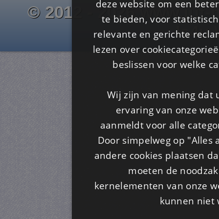
deze website om een ​​beter
© 2012 - 2026 www.juf-m
te bieden, voor statistis
Is4u
relevante en gerichte recl
lezen over cookiecategorie
beslissen voor welke ca
Wij zijn van mening dat
ervaring van onze webs
aanmeldt voor alle categor
Door simpelweg op "Alles a
andere cookies plaatsen dan
moeten de noodzakel
kernelementen van onze web
kunnen niet 