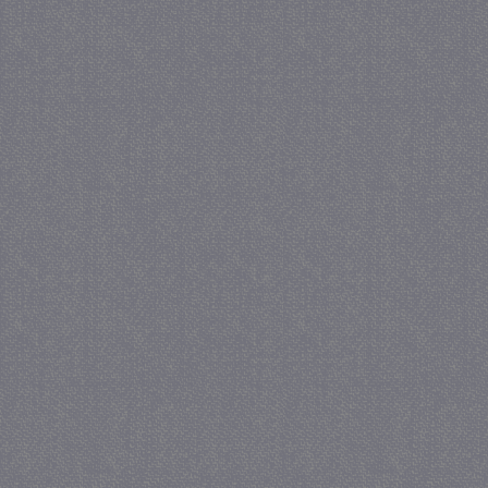
_GRECAPTCHA
5 maa
Google LLC
we
www.google.com
_gid
1 
Google LLC
.juf-milou.nl
crawlprotecttag
juf-milou.nl
1 