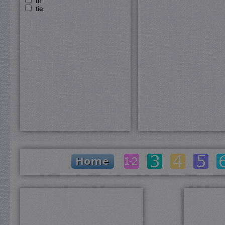
th
tie