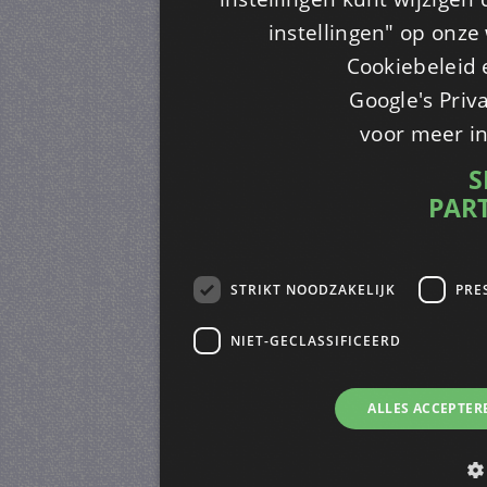
instellingen" op onze w
Cookiebeleid 
Google's Priv
voor meer i
S
PAR
STRIKT NOODZAKELIJK
PRE
NIET-GECLASSIFICEERD
ALLES ACCEPTER