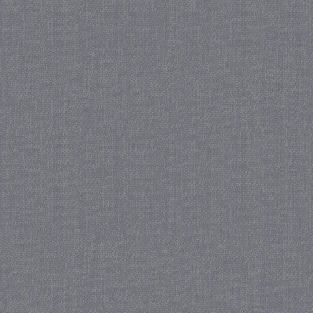
_gat
57 se
Google LLC
.juf-milou.nl