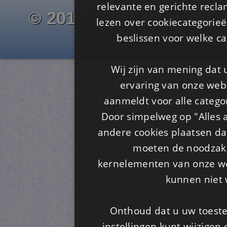
relevante en gerichte recl
© 2012 - 2026 www.juf-m
lezen over cookiecategorie
Is4u
beslissen voor welke ca
Wij zijn van mening dat
ervaring van onze webs
aanmeldt voor alle categor
Door simpelweg op "Alles a
andere cookies plaatsen dan
moeten de noodzakel
kernelementen van onze web
kunnen niet 
Onthoud dat u uw toeste
instellingen kunt wijzigen