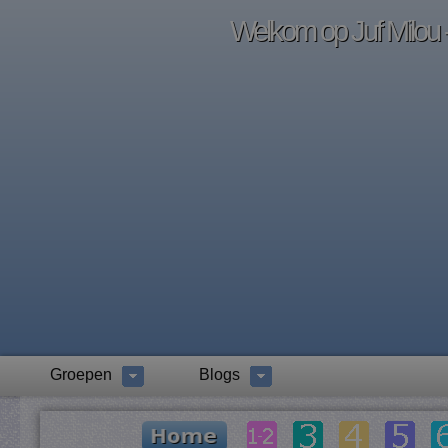
Welkom op Juf Milou -
Groepen
Blogs