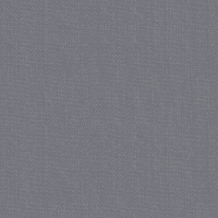
_GRECAPTCHA
5 maa
Google LLC
we
www.google.com
_gid
1 
Google LLC
.juf-milou.nl
crawlprotecttag
juf-milou.nl
1 
_ga
1 j
Google LLC
ma
.juf-milou.nl