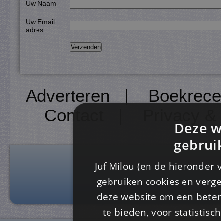
Uw Naam
:
Uw Email
:
adres
Adverteren
|
Boekrece
Contact
|
Privacy &
Deze w
gebrui
Juf Milou (en de hieronder 
gebruiken cookies en verge
deze website om een ​​beter
te bieden, voor statistis