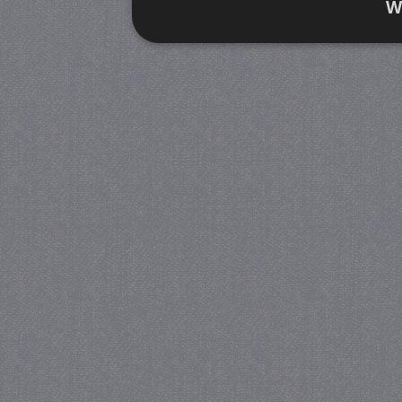
W
Strikt noodzakelijk
Prestatie
Strikt noodzakelijke cookies maken de kernfunctiona
accountbeheer. De website kan niet goed worden geb
Provider
/
Naam
Verva
Domein
CookieScriptConsent
4 we
CookieScript
da
juf-milou.nl
PHPSESSID
Se
PHP.net
juf-milou.nl