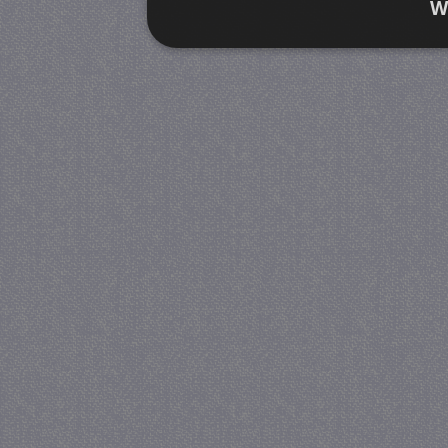
W
Strikt noodzakelijk
Prestatie
Strikt noodzakelijke cookies maken de kernfunctiona
accountbeheer. De website kan niet goed worden geb
Provider
/
Naam
Verva
Domein
CookieScriptConsent
4 we
CookieScript
da
juf-milou.nl
PHPSESSID
Se
PHP.net
juf-milou.nl