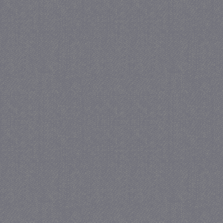
_gat
57 se
Google LLC
.juf-milou.nl