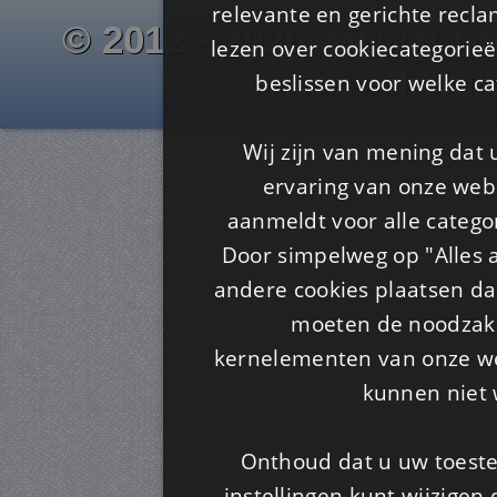
relevante en gerichte recl
© 2012 - 2026 www.juf-m
lezen over cookiecategorie
Is4u
beslissen voor welke ca
Wij zijn van mening dat
ervaring van onze webs
aanmeldt voor alle categor
Door simpelweg op "Alles a
andere cookies plaatsen dan
moeten de noodzakel
kernelementen van onze web
kunnen niet 
Onthoud dat u uw toeste
instellingen kunt wijzigen