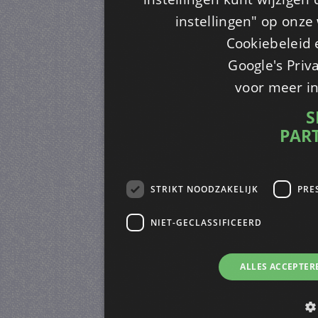
instellingen" op onze w
Cookiebeleid 
Google's Priv
voor meer i
S
PAR
STRIKT NOODZAKELIJK
PRE
NIET-GECLASSIFICEERD
ALLES ACCEPTER