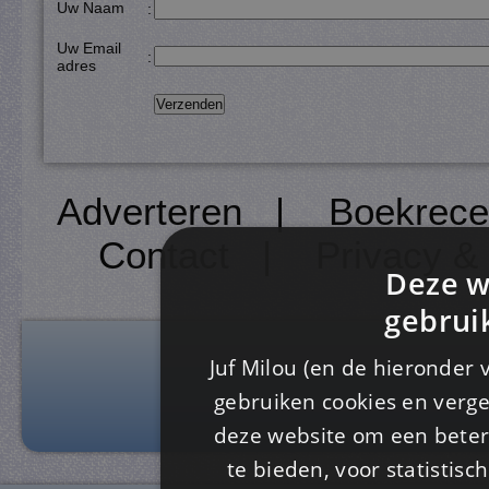
Uw Naam
:
Uw Email
:
adres
Adverteren
|
Boekrece
Contact
|
Privacy &
Deze w
gebrui
Juf Milou (en de hieronder 
gebruiken cookies en verge
deze website om een ​​beter
te bieden, voor statistis