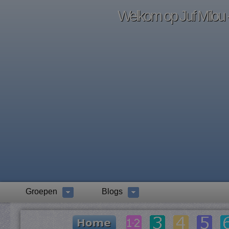
Welkom op Juf Milou -
Groepen
Blogs