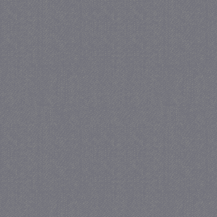
_GRECAPTCHA
5 maa
Google LLC
we
www.google.com
_gid
1 
Google LLC
.juf-milou.nl
crawlprotecttag
juf-milou.nl
1 
_ga
1 j
Google LLC
ma
.juf-milou.nl