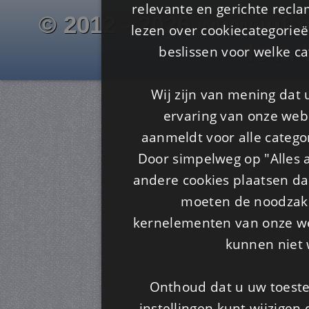
relevante en gerichte recl
© 2012 - 2026 www.juf-m
lezen over cookiecategorie
Is4u
beslissen voor welke ca
Wij zijn van mening dat
ervaring van onze webs
aanmeldt voor alle categor
Door simpelweg op "Alles a
andere cookies plaatsen dan
moeten de noodzakel
kernelementen van onze web
kunnen niet 
Onthoud dat u uw toeste
instellingen kunt wijzigen