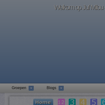
Welkom op Juf Milou -
Groepen
Blogs