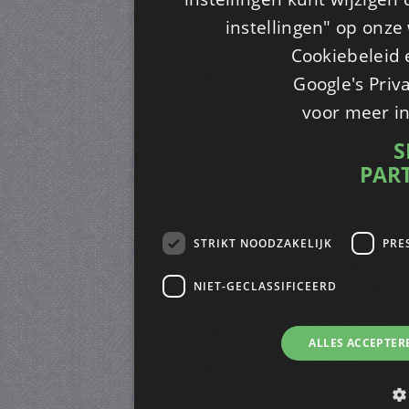
instellingen" op onze w
Cookiebeleid 
Google's Priv
voor meer i
S
PAR
STRIKT NOODZAKELIJK
PRE
NIET-GECLASSIFICEERD
ALLES ACCEPTER