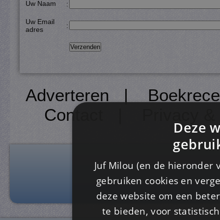
Uw Naam
:
Uw Email
:
adres
Adverteren
|
Boekrece
Contact
|
Privacy &
Deze w
gebrui
Juf Milou (en de hieronder 
gebruiken cookies en verge
deze website om een ​​beter
te bieden, voor statistis