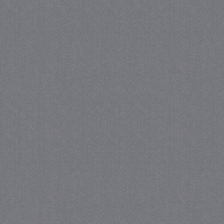
_gat
57 se
Google LLC
.juf-milou.nl