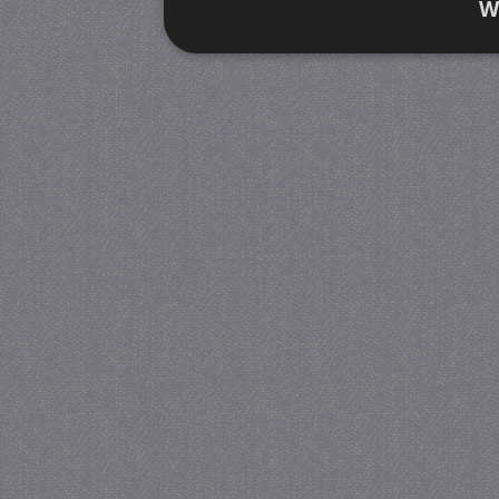
W
Strikt noodzakelijk
Prestatie
Strikt noodzakelijke cookies maken de kernfunctiona
accountbeheer. De website kan niet goed worden geb
Provider
/
Naam
Verva
Domein
CookieScriptConsent
4 we
CookieScript
da
juf-milou.nl
PHPSESSID
Se
PHP.net
juf-milou.nl