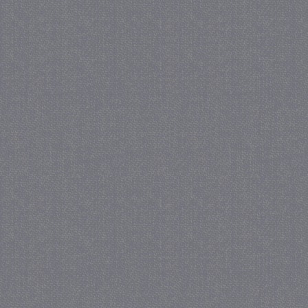
_GRECAPTCHA
5 maa
Google LLC
we
www.google.com
_gid
1 
Google LLC
.juf-milou.nl
crawlprotecttag
juf-milou.nl
1 
_ga
1 j
Google LLC
ma
.juf-milou.nl