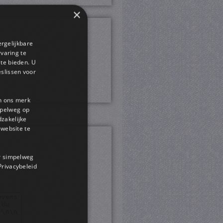
×
ergelijkbare
rvaring te
 te bieden. U
slissen voor
en ons merk
impelweg op
dzakelijke
website te
or simpelweg
 Privacybeleid