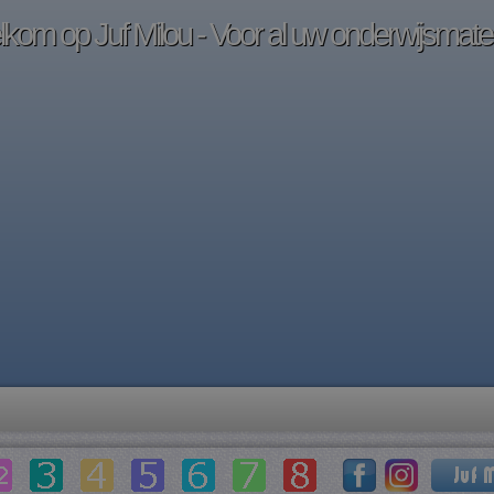
kom op Juf Milou - Voor al uw onderwijsmater