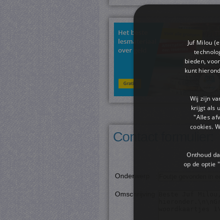
Juf Milou (
technolog
bieden, voor
kunt hieron
Wij zijn v
krijgt als
"Alles af
cookies. 
Contact formulier:
Onthoud dat
op de optie "
Onderwerp
:
Omschrijving