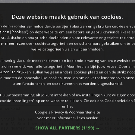
Deze website maakt gebruik van cookies.
en de hieronder vermelde derde partijen) plaatsen en gebruiken cookies en v
ieën (“cookies”) op deze website om een ​​betere en gebruiksvriendelijkere e
 statistische en analytische doeleinden en om relevante en gerichte reclame
der meer lezen over cookiecategorieën en de schakelaars gebruiken om te be
welke categorieën u zich wilt aanmelden.
an mening dat u de meest relevante en boeiende ervaring van onze website 
 u zich aanmeldt voor alle categorieën. Maar het is altijd jouw keuze! Door s
wijzen" te drukken, zullen we geen andere cookies plaatsen dan de strikt noo
We moeten de noodzakelijke cookies instellen om de kernelementen van onze 
laten functioneren, en deze kunnen niet worden uitgeschakeld.
 u uw toestemming altijd kunt intrekken of uw instellingen kunt wijzigen do
cookie-instellingen" op onze website te klikken. Zie ook ons ​​Cookiebeleid en
en het
Google's Privacy & Voorwaarden-site
voor meer informatie.
Lees verder
SHOW ALL PARTNERS
(1199) →