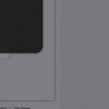
rd
 en accountbeheer. De
com-service om de
cookie-banner van Cookie-
PHP-taal. Dit is een
eleid
|
Disclaimer