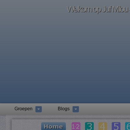
Welkom op Juf Milou -
Groepen
Blogs