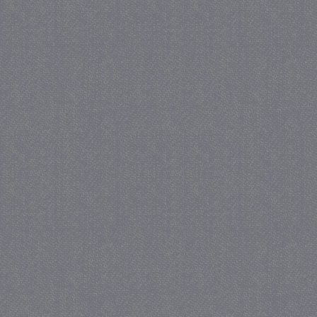
_gat
57 se
Google LLC
.juf-milou.nl