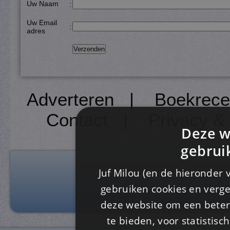
Uw Naam
:
Uw Email
:
adres
Adverteren
|
Boekrece
Contact
|
Privacy &
Deze w
gebrui
Juf Milou (en de hieronder 
gebruiken cookies en verge
deze website om een ​​beter
te bieden, voor statistis