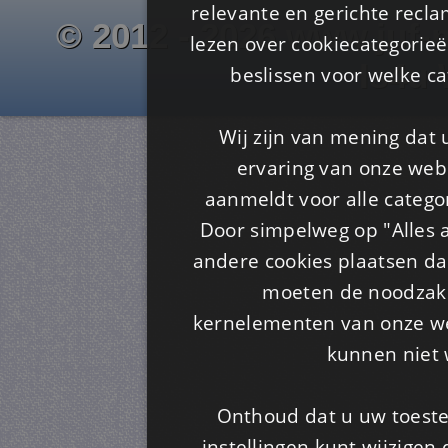
relevante en gerichte recl
© 2012 - 2026 www.juf-m
lezen over cookiecategorie
Is4u
beslissen voor welke ca
Wij zijn van mening dat
ervaring van onze webs
aanmeldt voor alle categor
Door simpelweg op "Alles a
andere cookies plaatsen dan
moeten de noodzakel
kernelementen van onze web
kunnen niet 
Onthoud dat u uw toeste
instellingen kunt wijzigen