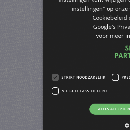
instellingen" op onze w
Cookiebeleid 
Google's Priv
voor meer i
S
PAR
STRIKT NOODZAKELIJK
PRE
NIET-GECLASSIFICEERD
ALLES ACCEPTER