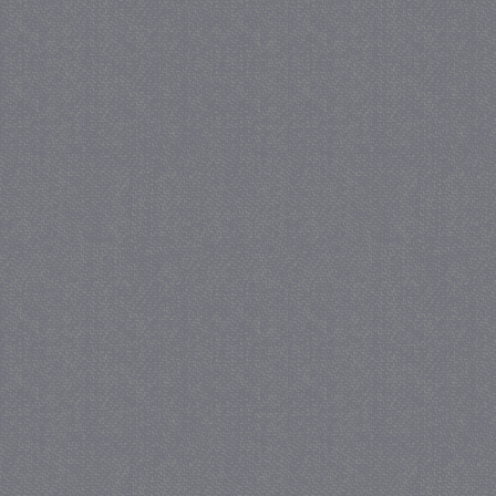
_GRECAPTCHA
5 maa
Google LLC
we
www.google.com
_gid
1 
Google LLC
.juf-milou.nl
crawlprotecttag
juf-milou.nl
1 
_ga
1 j
Google LLC
ma
.juf-milou.nl