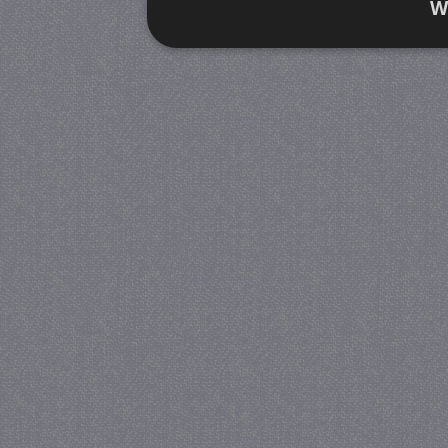
W
Strikt noodzakelijk
Prestatie
Strikt noodzakelijke cookies maken de kernfunctiona
accountbeheer. De website kan niet goed worden geb
Provider
/
Naam
Verva
Domein
CookieScriptConsent
4 we
CookieScript
da
juf-milou.nl
PHPSESSID
Se
PHP.net
juf-milou.nl