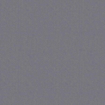
_GRECAPTCHA
5 maa
Google LLC
we
www.google.com
_gid
1 
Google LLC
.juf-milou.nl
crawlprotecttag
juf-milou.nl
1 
_ga
1 j
Google LLC
ma
.juf-milou.nl