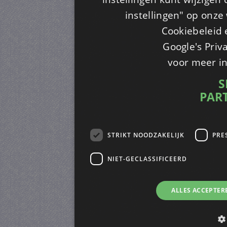
instellingen" op onze w
Cookiebeleid 
Google's Priv
voor meer i
S
PAR
STRIKT NOODZAKELIJK
PRE
NIET-GECLASSIFICEERD
ALLES ACCEPTER