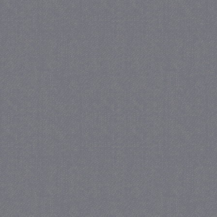
_gat
57 se
Google LLC
.juf-milou.nl