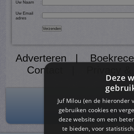
Uw Naam
:
Uw Email
:
adres
Adverteren
|
Boekrece
Contact
|
Privacy &
Deze w
gebrui
Juf Milou (en de hieronder 
gebruiken cookies en verge
deze website om een ​​beter
te bieden, voor statistis