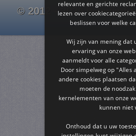
relevante en gerichte recl
© 2012 - 2026 www.juf-m
lezen over cookiecategorie
Is4u
beslissen voor welke ca
Wij zijn van mening dat
ervaring van onze webs
aanmeldt voor alle categor
Door simpelweg op "Alles a
andere cookies plaatsen dan
moeten de noodzakel
kernelementen van onze web
kunnen niet 
Onthoud dat u uw toeste
instellingen kunt wijzigen