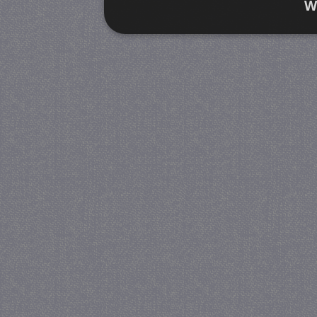
W
Strikt noodzakelijk
Prestatie
Strikt noodzakelijke cookies maken de kernfunctiona
accountbeheer. De website kan niet goed worden geb
Provider
/
Naam
Verva
Domein
CookieScriptConsent
4 we
CookieScript
da
juf-milou.nl
PHPSESSID
Se
PHP.net
juf-milou.nl