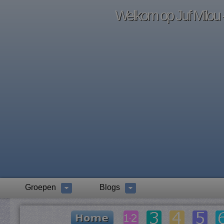
Welkom op Juf Milou -
Groepen
Blogs