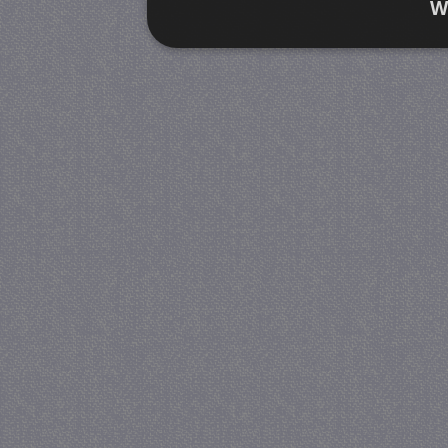
W
Strikt noodzakelijk
Prestatie
Strikt noodzakelijke cookies maken de kernfunctiona
accountbeheer. De website kan niet goed worden geb
Provider
/
Naam
Verva
Domein
CookieScriptConsent
4 we
CookieScript
da
juf-milou.nl
PHPSESSID
Se
PHP.net
juf-milou.nl