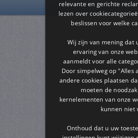
Is4u
relevante en gerichte recl
lezen over cookiecategorie
beslissen voor welke ca
Wij zijn van mening dat
ervaring van onze webs
aanmeldt voor alle categor
Door simpelweg op "Alles a
andere cookies plaatsen dan
moeten de noodzakel
kernelementen van onze web
kunnen niet 
Onthoud dat u uw toeste
instellingen kunt wijzigen