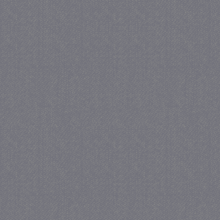
_GRECAPTCHA
5 maa
Google LLC
we
www.google.com
_gid
1 
Google LLC
.juf-milou.nl
crawlprotecttag
juf-milou.nl
1 
_ga
1 j
Google LLC
ma
.juf-milou.nl