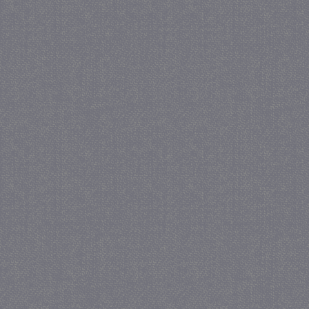
_gat
57 se
Google LLC
.juf-milou.nl