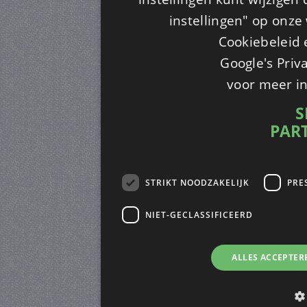
instellingen" op onze w
Cookiebeleid 
Google's Priv
voor meer i
S
PAR
STRIKT NOODZAKELIJK
PRE
NIET-GECLASSIFICEERD
ALLES ACCEPTER