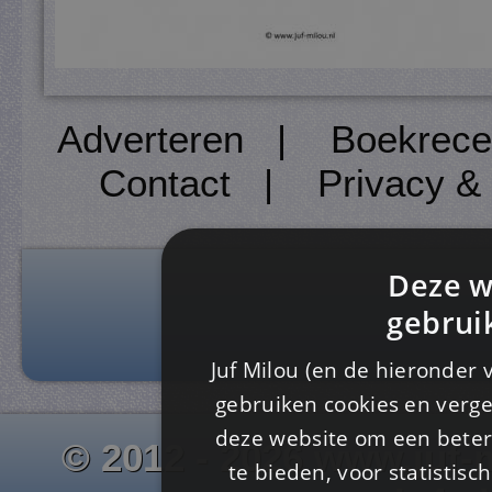
Adverteren
|
Boekrece
Contact
|
Privacy &
Deze w
gebrui
Juf Milou (en de hieronder 
gebruiken cookies en verge
deze website om een ​​beter
© 2012 - 2026 www.juf-m
te bieden, voor statistis