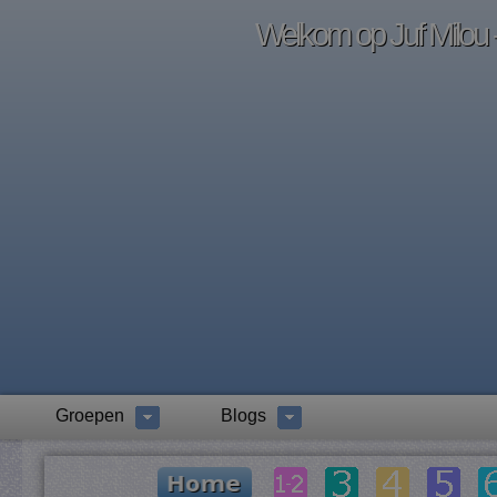
Welkom op Juf Milou -
Groepen
Blogs