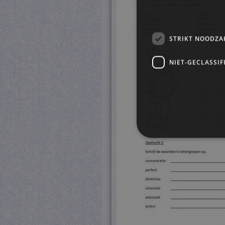
STRIKT NOODZA
NIET-GECLASSIF
S
Strikt noodzakelijke cookie
website kan niet goed worde
Pr
Naam
D
CookieScriptConsent
Co