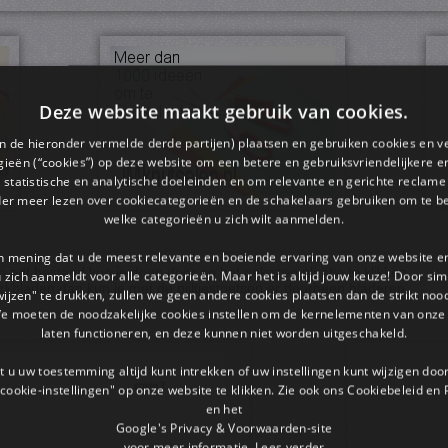
Deze website maakt gebruik van cookies.
en de hieronder vermelde derde partijen) plaatsen en gebruiken cookies en v
ieën (“cookies”) op deze website om een ​​betere en gebruiksvriendelijkere e
 statistische en analytische doeleinden en om relevante en gerichte reclame
der meer lezen over cookiecategorieën en de schakelaars gebruiken om te be
welke categorieën u zich wilt aanmelden.
an mening dat u de meest relevante en boeiende ervaring van onze website 
pdf bestand kun je doen door op het gekozen plaatje te klikken.
 u zich aanmeldt voor alle categorieën. Maar het is altijd jouw keuze! Door s
rkbladen dan kun je met de pijltjestoetsen er doorheen bladeren.
wijzen" te drukken, zullen we geen andere cookies plaatsen dan de strikt noo
We moeten de noodzakelijke cookies instellen om de kernelementen van onze 
laten functioneren, en deze kunnen niet worden uitgeschakeld.
 u uw toestemming altijd kunt intrekken of uw instellingen kunt wijzigen do
cookie-instellingen" op onze website te klikken. Zie ook ons ​​Cookiebeleid en
en het
Google's Privacy & Voorwaarden-site
voor meer informatie.
Lees verder