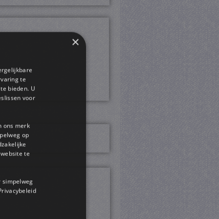
×
ergelijkbare
rvaring te
 te bieden. U
slissen voor
en ons merk
impelweg op
dzakelijke
website te
or simpelweg
 Privacybeleid