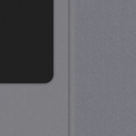
rd
 en accountbeheer. De
com-service om de