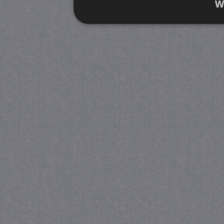
W
Strikt noodzakelijk
Prestatie
Strikt noodzakelijke cookies maken de kernfunctiona
accountbeheer. De website kan niet goed worden geb
Provider
/
Naam
Verva
Domein
CookieScriptConsent
4 we
CookieScript
da
juf-milou.nl
PHPSESSID
Se
PHP.net
juf-milou.nl