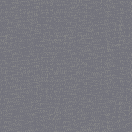
_gat
57 se
Google LLC
.juf-milou.nl