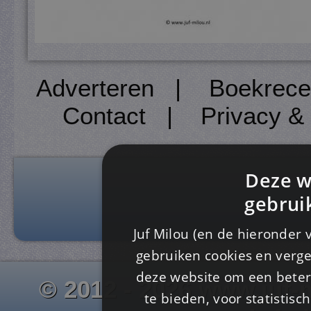
Adverteren
|
Boekrece
Contact
|
Privacy &
Deze w
gebrui
Juf Milou (en de hieronder 
gebruiken cookies en verge
deze website om een ​​beter
© 2012 - 2026 www.juf-m
te bieden, voor statistis