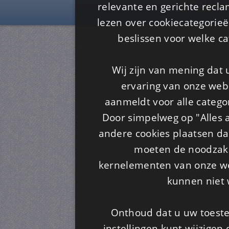
Is4u
relevante en gerichte recl
lezen over cookiecategorie
beslissen voor welke ca
Wij zijn van mening dat
ervaring van onze webs
aanmeldt voor alle categor
Door simpelweg op "Alles a
andere cookies plaatsen dan
moeten de noodzakel
kernelementen van onze web
kunnen niet 
Onthoud dat u uw toeste
instellingen kunt wijzigen