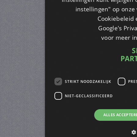
instellingen" op onze w
Cookiebeleid 
Google's Priv
voor meer i
S
PAR
STRIKT NOODZAKELIJK
PRE
NIET-GECLASSIFICEERD
ALLES ACCEPTER