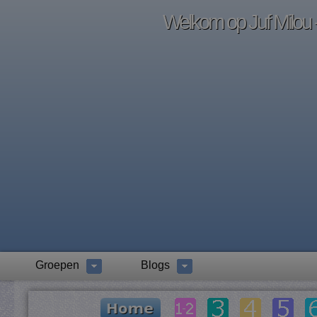
Welkom op Juf Milou -
Groepen
Blogs