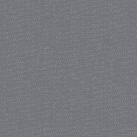
_GRECAPTCHA
5 maa
Google LLC
we
www.google.com
_gid
1 
Google LLC
.juf-milou.nl
crawlprotecttag
juf-milou.nl
1 
_ga
1 j
Google LLC
ma
.juf-milou.nl