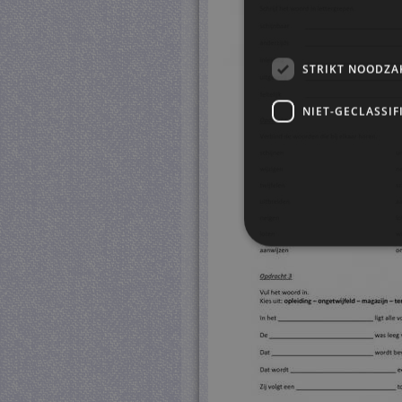
STRIKT NOODZA
NIET-GECLASSIF
S
Strikt noodzakelijke cookie
website kan niet goed worde
Pr
Naam
D
CookieScriptConsent
Co