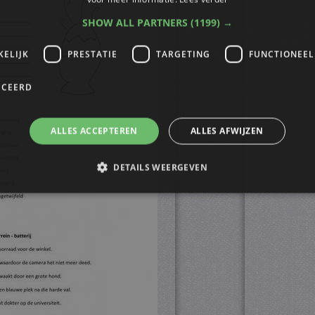
SHOW ALL PARTNERS
(1199) →
KELIJK
PRESTATIE
TARGETING
FUNCTIONEEL
ICEERD
ALLES ACCEPTEREN
ALLES AFWIJZEN
DETAILS WEERGEVEN
trikt noodzakelijk
Prestatie
Targeting
Functioneel
Niet-geclassificee
s maken de kernfunctionaliteiten van de website mogelijk, zoals gebruikersaanmelding
n gebruikt zonder de strikt noodzakelijke cookies.
ovider
/
Vervaldatum
Omschrijving
omein
4 weken 2
Deze cookie wordt gebruikt door de Cookie-Script.
okieScript