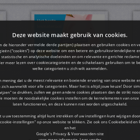
Deze website maakt gebruik van cookies.
en de hieronder vermelde derde partijen) plaatsen en gebruiken cookies en v
ieën (“cookies”) op deze website om een ​​betere en gebruiksvriendelijkere e
 statistische en analytische doeleinden en om relevante en gerichte reclame
der meer lezen over cookiecategorieën en de schakelaars gebruiken om te be
welke categorieën u zich wilt aanmelden.
an mening dat u de meest relevante en boeiende ervaring van onze website 
pdf bestand kun je doen door op het gekozen plaatje te klikken.
 u zich aanmeldt voor alle categorieën. Maar het is altijd jouw keuze! Door s
rkbladen dan kun je met de pijltjestoetsen er doorheen bladeren.
wijzen" te drukken, zullen we geen andere cookies plaatsen dan de strikt noo
We moeten de noodzakelijke cookies instellen om de kernelementen van onze 
laten functioneren, en deze kunnen niet worden uitgeschakeld.
 u uw toestemming altijd kunt intrekken of uw instellingen kunt wijzigen do
cookie-instellingen" op onze website te klikken. Zie ook ons ​​Cookiebeleid en
en het
Google's Privacy & Voorwaarden-site
voor meer informatie.
Lees verder