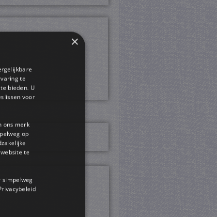
×
ergelijkbare
rvaring te
 te bieden. U
slissen voor
en ons merk
impelweg op
dzakelijke
website te
or simpelweg
 Privacybeleid