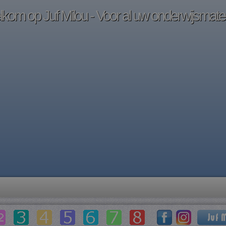
kom op Juf Milou - Voor al uw onderwijsmater