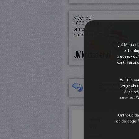
Juf Milou (
technolog
bieden, voor
kunt hieron
Wij zijn v
Downloaden van een 
krijgt als
Zijn er meerdere we
"Alles af
cookies. 
Onthoud dat
op de optie "