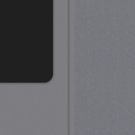
rd
 en accountbeheer. De
com-service om de