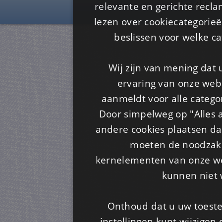
Is4u
relevante en gerichte recl
lezen over cookiecategorie
beslissen voor welke ca
Wij zijn van mening dat
ervaring van onze webs
aanmeldt voor alle categor
Door simpelweg op "Alles a
andere cookies plaatsen dan
moeten de noodzakel
kernelementen van onze web
kunnen niet 
Onthoud dat u uw toeste
instellingen kunt wijzigen