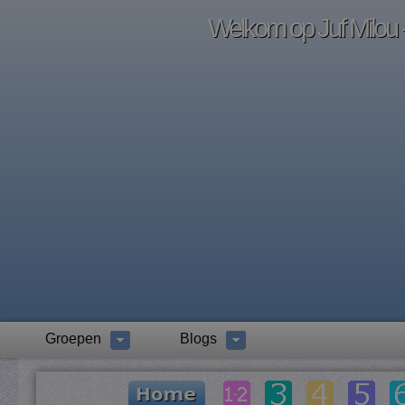
Welkom op Juf Milou -
Groepen
Blogs