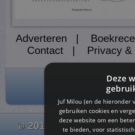
Adverteren
|
Boekrece
Contact
|
Privacy &
Deze w
gebrui
Juf Milou (en de hieronder 
gebruiken cookies en verge
deze website om een ​​beter
© 2012 - 2026 www.juf-m
te bieden, voor statistis