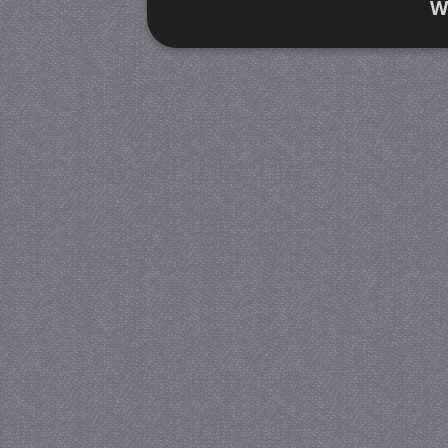
W
Strikt noodzakelijk
Prestatie
Strikt noodzakelijke cookies maken de kernfunctiona
accountbeheer. De website kan niet goed worden geb
Provider
/
Naam
Verva
Domein
CookieScriptConsent
4 we
CookieScript
da
juf-milou.nl
PHPSESSID
Se
PHP.net
juf-milou.nl