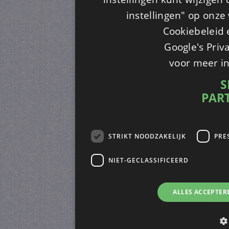
instellingen" op onze w
Cookiebeleid 
Google's Priv
voor meer i
S
PAR
STRIKT NOODZAKELIJK
PRE
NIET-GECLASSIFICEERD
ALLES ACCEPTER