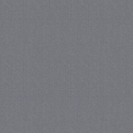
_gat
57 se
Google LLC
.juf-milou.nl