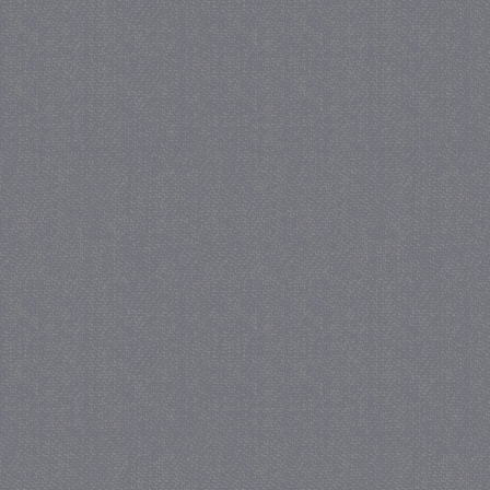
_GRECAPTCHA
5 maa
Google LLC
we
www.google.com
_gid
1 
Google LLC
.juf-milou.nl
crawlprotecttag
juf-milou.nl
1 
_ga
1 j
Google LLC
ma
.juf-milou.nl