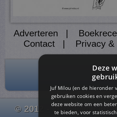
Adverteren
|
Boekrece
Contact
|
Privacy &
Deze w
gebrui
Juf Milou (en de hieronder 
gebruiken cookies en verge
deze website om een ​​beter
© 2012 - 2026 www.juf-m
te bieden, voor statistis