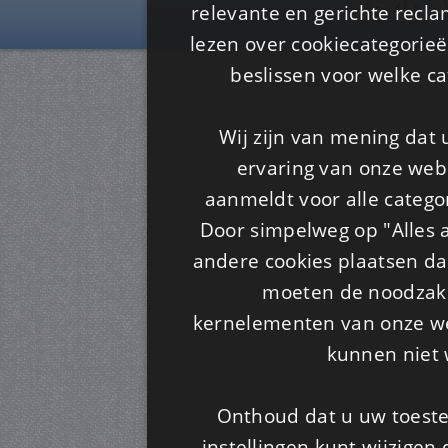
Is4u
relevante en gerichte recl
lezen over cookiecategorie
beslissen voor welke ca
Wij zijn van mening dat
ervaring van onze webs
aanmeldt voor alle categor
Door simpelweg op "Alles a
andere cookies plaatsen dan
moeten de noodzakel
kernelementen van onze web
kunnen niet 
Onthoud dat u uw toeste
instellingen kunt wijzigen