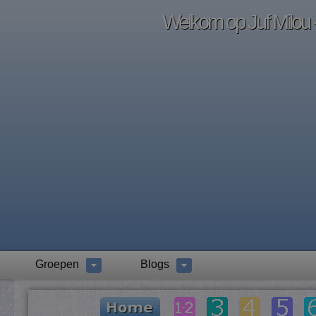
Welkom op Juf Milou -
Groepen
Blogs