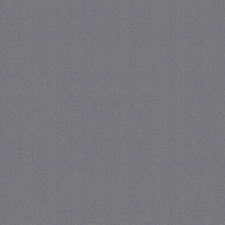
_gat
57 se
Google LLC
.juf-milou.nl