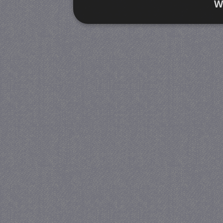
W
Strikt noodzakelijk
Prestatie
Strikt noodzakelijke cookies maken de kernfunctiona
accountbeheer. De website kan niet goed worden geb
Provider
/
Naam
Verva
Domein
CookieScriptConsent
4 we
CookieScript
da
juf-milou.nl
PHPSESSID
Se
PHP.net
juf-milou.nl