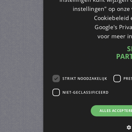
instellingen" op onze w
Cookiebeleid 
Google's Priv
voor meer i
S
PAR
STRIKT NOODZAKELIJK
PRE
NIET-GECLASSIFICEERD
ALLES ACCEPTER