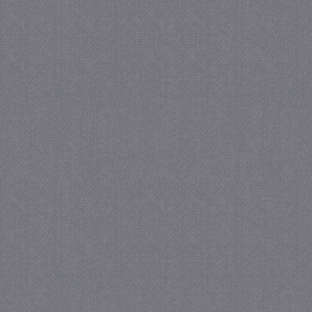
_GRECAPTCHA
5 maa
Google LLC
we
www.google.com
_gid
1 
Google LLC
.juf-milou.nl
crawlprotecttag
juf-milou.nl
1 
_ga
1 j
Google LLC
ma
.juf-milou.nl