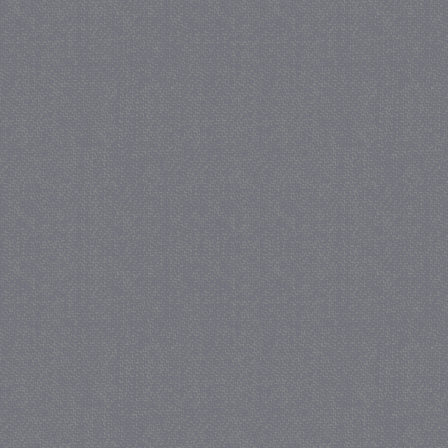
_gat
57 se
Google LLC
.juf-milou.nl