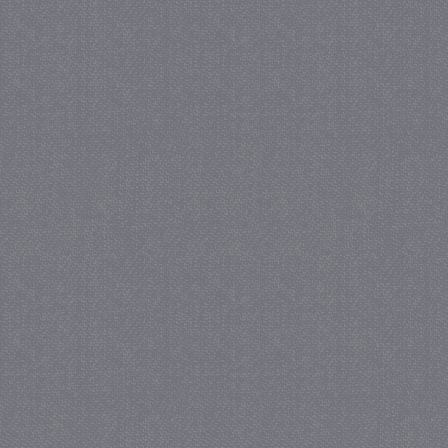
_GRECAPTCHA
5 maa
Google LLC
we
www.google.com
_gid
1 
Google LLC
.juf-milou.nl
crawlprotecttag
juf-milou.nl
1 
_ga
1 j
Google LLC
ma
.juf-milou.nl