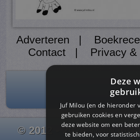
Adverteren
|
Boekrece
Contact
|
Privacy &
Deze w
gebrui
Juf Milou (en de hieronder 
gebruiken cookies en verge
deze website om een ​​beter
© 2012 - 2026 www.juf-m
te bieden, voor statistis