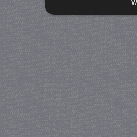
W
Strikt noodzakelijk
Prestatie
Strikt noodzakelijke cookies maken de kernfunctiona
accountbeheer. De website kan niet goed worden geb
Provider
/
Naam
Verva
Domein
CookieScriptConsent
4 we
CookieScript
da
juf-milou.nl
PHPSESSID
Se
PHP.net
juf-milou.nl