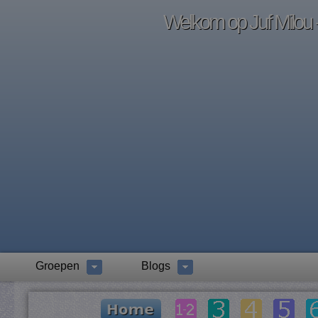
Welkom op Juf Milou -
Groepen
Blogs