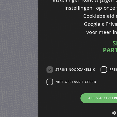
instellingen" op onze w
Cookiebeleid 
Google's Priv
voor meer i
S
PAR
STRIKT NOODZAKELIJK
PRE
NIET-GECLASSIFICEERD
ALLES ACCEPTER