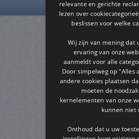
Is4u
relevante en gerichte recl
lezen over cookiecategorie
beslissen voor welke ca
Wij zijn van mening dat
ervaring van onze webs
aanmeldt voor alle categor
Door simpelweg op "Alles a
andere cookies plaatsen dan
moeten de noodzakel
kernelementen van onze web
kunnen niet 
Onthoud dat u uw toeste
instellingen kunt wijzigen