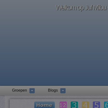
Welkom op Juf Milou -
Groepen
Blogs