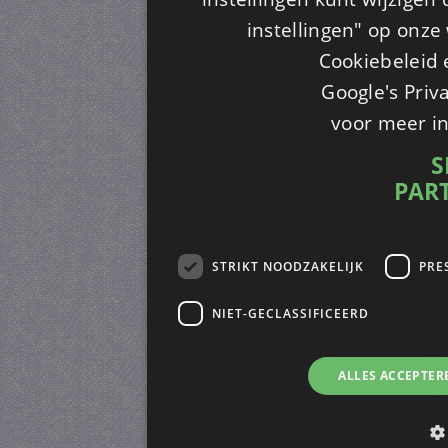
instellingen" op onze w
Cookiebeleid 
Google's Priv
voor meer i
S
PAR
STRIKT NOODZAKELIJK
PRE
NIET-GECLASSIFICEERD
ALLES ACCEPTER