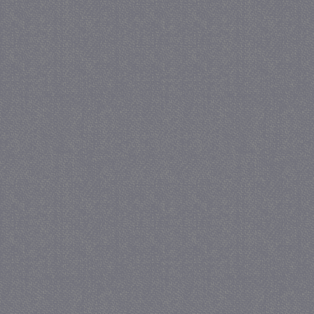
_GRECAPTCHA
5 maa
Google LLC
we
www.google.com
_gid
1 
Google LLC
.juf-milou.nl
crawlprotecttag
juf-milou.nl
1 
_ga
1 j
Google LLC
ma
.juf-milou.nl