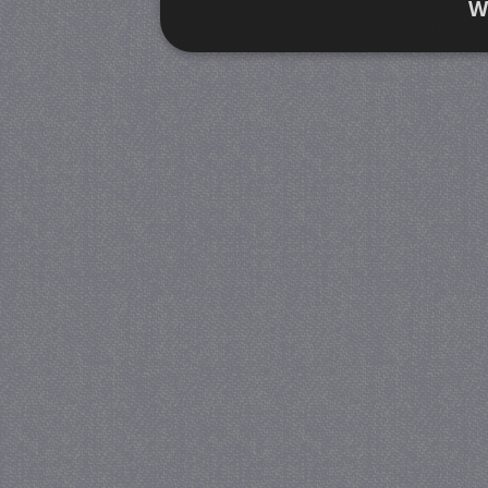
W
Strikt noodzakelijk
Prestatie
Strikt noodzakelijke cookies maken de kernfunctiona
accountbeheer. De website kan niet goed worden geb
Provider
/
Naam
Verva
Domein
CookieScriptConsent
4 we
CookieScript
da
juf-milou.nl
PHPSESSID
Se
PHP.net
juf-milou.nl