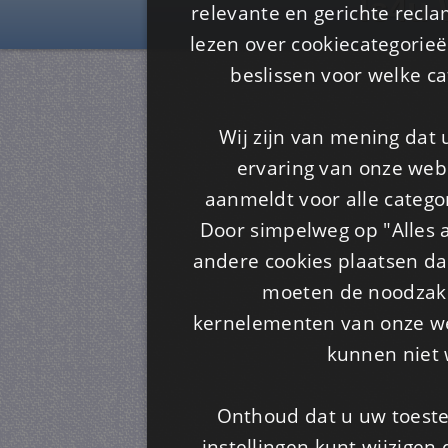
Is4u
relevante en gerichte recl
lezen over cookiecategorie
beslissen voor welke ca
Wij zijn van mening dat
ervaring van onze webs
aanmeldt voor alle categor
Door simpelweg op "Alles a
andere cookies plaatsen dan
moeten de noodzakel
kernelementen van onze web
kunnen niet 
Onthoud dat u uw toeste
instellingen kunt wijzigen