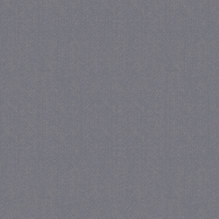
_gat
57 se
Google LLC
.juf-milou.nl