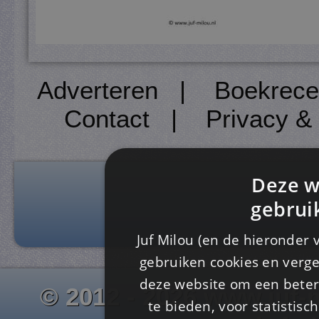
Adverteren
|
Boekrece
Contact
|
Privacy &
Deze w
gebrui
Juf Milou (en de hieronder 
gebruiken cookies en verge
deze website om een ​​beter
© 2012 - 2026 www.juf-m
te bieden, voor statistis