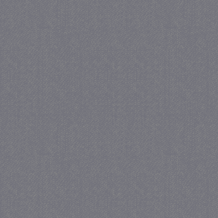
_GRECAPTCHA
5 maan
Google LLC
wek
www.google.com
_gid
1 d
Google LLC
.juf-milou.nl