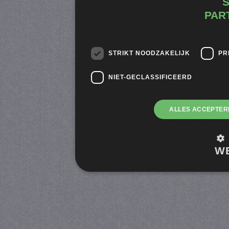
PAR
STRIKT NOODZAKELIJK
PR
NIET-GECLASSIFICEERD
ALLES ACCEPTER
W
Strikt noodzakelijk
Prestatie
Strikt noodzakelijke cookies maken de kernfunctionalite
accountbeheer. De website kan niet goed worden gebruik