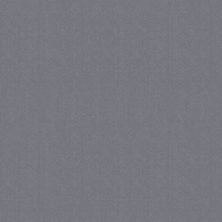
_gat
57 sec
Google LLC
.juf-milou.nl