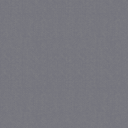
crawlprotecttag
juf-milou.nl
1 d
_ga
1 ja
Google LLC
maa
.juf-milou.nl