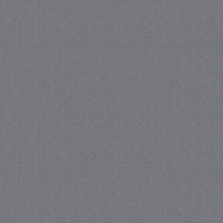
Provider /
Naam
Verval
Domein
CookieScriptConsent
4 wek
CookieScript
dag
juf-milou.nl
PHPSESSID
Ses
PHP.net
juf-milou.nl