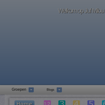
Welkom op Juf Milou -
Groepen
Blogs