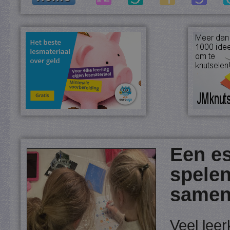
Een es
spele
samenw
Veel lee