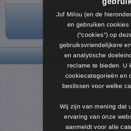
gebruik
Juf Milou (en de hieronde
en gebruiken cookies 
(“cookies”) op dez
gebruiksvriendelijkere er
en analytische doelein
© 2012 - 2026 www.juf-milo
reclame te bieden. U 
cookiecategorieën en 
beslissen voor welke ca
Wij zijn van mening dat
ervaring van onze websi
aanmeldt voor alle cate