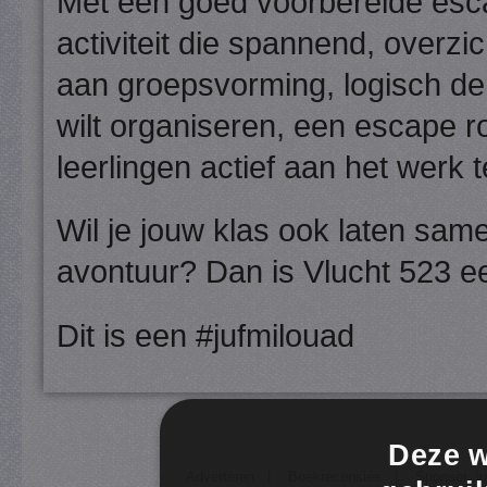
Met een goed voorbereide esca
activiteit die spannend, overzic
aan groepsvorming, logisch de
wilt organiseren, een escape r
leerlingen actief aan het werk t
Wil je jouw klas ook laten s
avontuur? Dan is Vlucht 523 e
Dit is een #jufmilouad
Deze w
Adverteren
|
Boekrecensies
|
Sponsor Ju