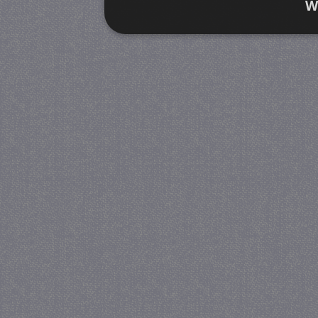
W
Strikt noodzakelijk
Prestatie
Strikt noodzakelijke cookies maken de kernfunctiona
accountbeheer. De website kan niet goed worden geb
Provider
/
Naam
Verva
Domein
CookieScriptConsent
4 we
CookieScript
da
juf-milou.nl
PHPSESSID
Se
PHP.net
juf-milou.nl