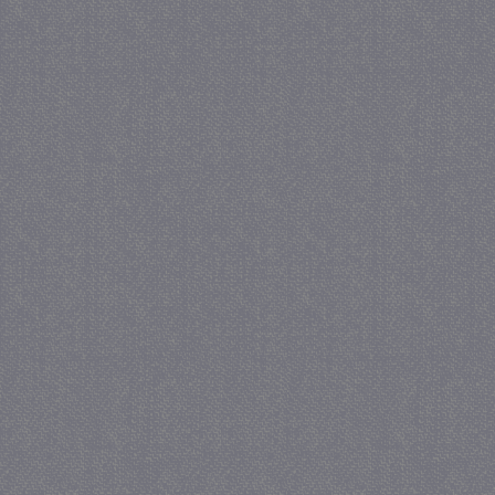
_gat
57 se
Google LLC
.juf-milou.nl