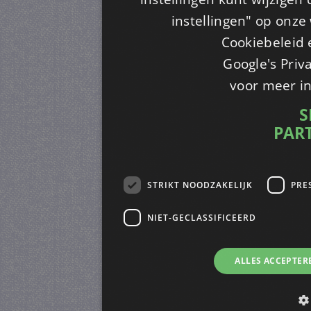
instellingen" op onze w
Cookiebeleid 
Google's Priv
voor meer i
S
PAR
STRIKT NOODZAKELIJK
PRE
NIET-GECLASSIFICEERD
ALLES ACCEPTER