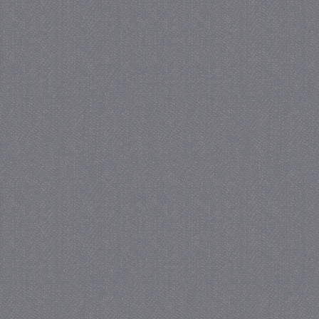
_GRECAPTCHA
5 maa
Google LLC
we
www.google.com
_gid
1 
Google LLC
.juf-milou.nl
crawlprotecttag
juf-milou.nl
1 
_ga
1 j
Google LLC
ma
.juf-milou.nl