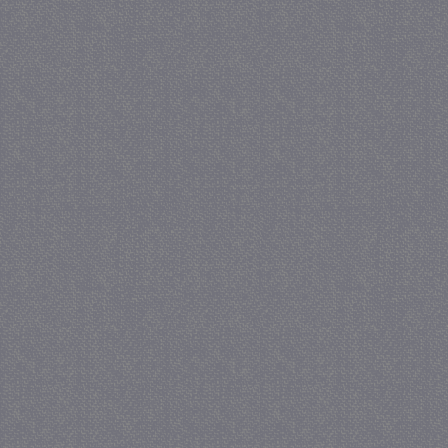
_gat
57 se
Google LLC
.juf-milou.nl