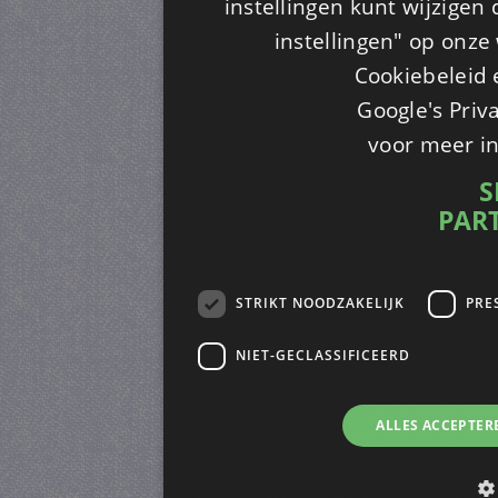
instellingen kunt wijzigen
instellingen" op onze w
Cookiebeleid 
Google's Priv
voor meer i
S
PAR
STRIKT NOODZAKELIJK
PRE
NIET-GECLASSIFICEERD
ALLES ACCEPTER