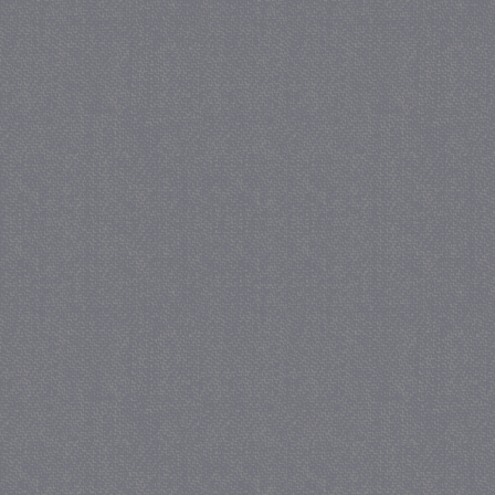
_GRECAPTCHA
5 maa
Google LLC
we
www.google.com
_gid
1 
Google LLC
.juf-milou.nl
crawlprotecttag
juf-milou.nl
1 
_ga
1 j
Google LLC
ma
.juf-milou.nl