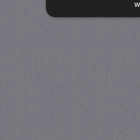
W
Strikt noodzakelijk
Prestatie
Strikt noodzakelijke cookies maken de kernfunctiona
accountbeheer. De website kan niet goed worden geb
Provider
/
Naam
Verva
Domein
CookieScriptConsent
4 we
CookieScript
da
juf-milou.nl
PHPSESSID
Se
PHP.net
juf-milou.nl