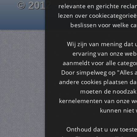
© 2012 - 2026 www.juf-m
relevante en gerichte recl
lezen over cookiecategorie
Is4u
beslissen voor welke ca
Wij zijn van mening dat
ervaring van onze webs
aanmeldt voor alle categor
Door simpelweg op "Alles a
andere cookies plaatsen dan
moeten de noodzakel
kernelementen van onze web
kunnen niet 
Onthoud dat u uw toeste