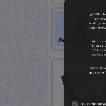
Juf Milou (
technolog
bieden, voor
kunt hieron
Wij zijn v
krijgt als
"Alles af
cookies. 
Onthoud dat
op de optie "
STRIKT NOODZA