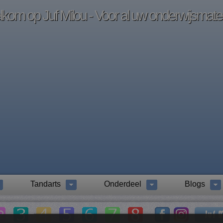
kom op Juf Milou - Voor al uw onderwijsmater
Tandarts
Onderdeel
Blogs