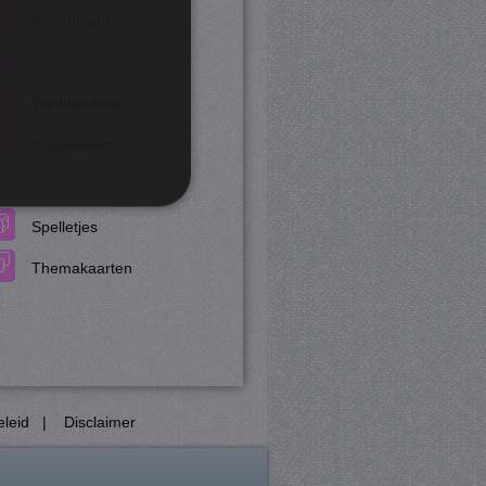
Kralenplank
Werkboekjes
Knijpkaarten
Spelletjes
rd
Themakaarten
 en accountbeheer. De
com-service om de
cookie-banner van Cookie-
eleid
|
Disclaimer
PHP-taal. Dit is een
ebruikt om variabelen van
esproken een willekeurig