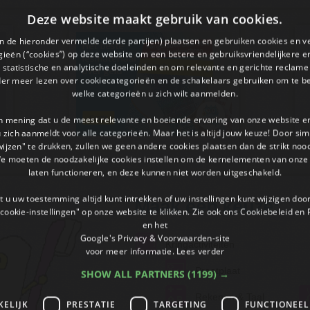
Deze website maakt gebruik van cookies.
en de hieronder vermelde derde partijen) plaatsen en gebruiken cookies en v
ieën (“cookies”) op deze website om een ​​betere en gebruiksvriendelijkere e
 statistische en analytische doeleinden en om relevante en gerichte reclame
der meer lezen over cookiecategorieën en de schakelaars gebruiken om te be
welke categorieën u zich wilt aanmelden.
an mening dat u de meest relevante en boeiende ervaring van onze website 
 u zich aanmeldt voor alle categorieën. Maar het is altijd jouw keuze! Door s
wijzen" te drukken, zullen we geen andere cookies plaatsen dan de strikt noo
We moeten de noodzakelijke cookies instellen om de kernelementen van onze 
laten functioneren, en deze kunnen niet worden uitgeschakeld.
 u uw toestemming altijd kunt intrekken of uw instellingen kunt wijzigen do
Maak een keuze:
cookie-instellingen" op onze website te klikken. Zie ook ons ​​Cookiebeleid en
en het
Google's Privacy & Voorwaarden-site
Kringactiviteiten
voor meer informatie.
Lees verder
Praatplaat
SHOW ALL PARTNERS
(1199) →
Rekenen & Taal
KELIJK
PRESTATIE
TARGETING
FUNCTIONEEL