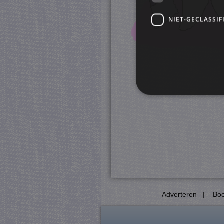
NIET-GECLASSIF
S
Strikt noodzakelijke cookie
website kan niet goed worde
Pr
Naam
D
CookieScriptConsent
Co
ju
Adverteren
|
Boe
PHPSESSID
PH
ju