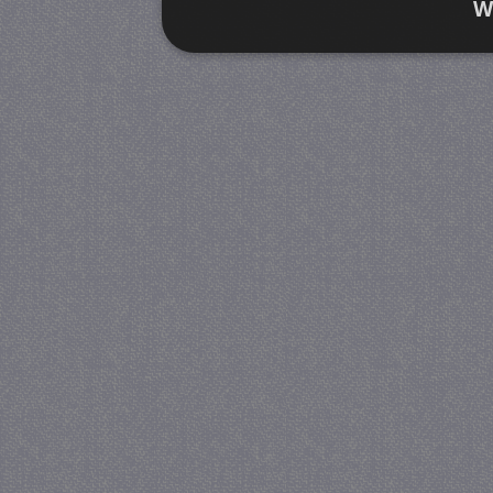
W
Strikt noodzakelijk
Prestatie
Strikt noodzakelijke cookies maken de kernfunctiona
accountbeheer. De website kan niet goed worden geb
Provider
/
Naam
Verva
Domein
CookieScriptConsent
4 we
CookieScript
da
juf-milou.nl
PHPSESSID
Se
PHP.net
juf-milou.nl