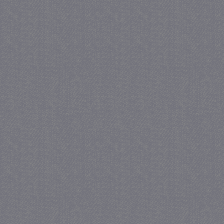
_GRECAPTCHA
5 maa
Google LLC
we
www.google.com
_gid
1 
Google LLC
.juf-milou.nl
crawlprotecttag
juf-milou.nl
1 
_ga
1 j
Google LLC
ma
.juf-milou.nl