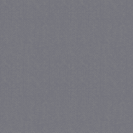
_gat
57 se
Google LLC
.juf-milou.nl