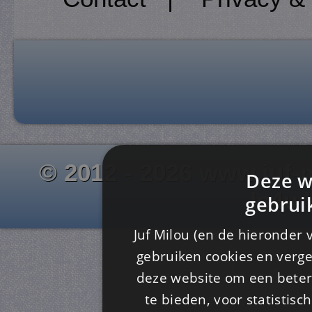
© 2012 - 2026 www.juf-m
Deze w
Is4u
gebrui
Juf Milou (en de hieronder 
gebruiken cookies en verge
deze website om een ​​beter
te bieden, voor statistis