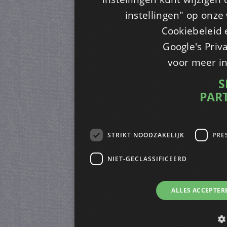
instellingen" op onze w
Cookiebeleid 
Google's Priv
voor meer i
S
PAR
STRIKT NOODZAKELIJK
PRE
NIET-GECLASSIFICEERD
ALLES ACCEPTER