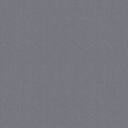
.juf-milou.nl
_GRECAPTCHA
5 maa
Google LLC
we
www.google.com
_gid
1 
Google LLC
.juf-milou.nl