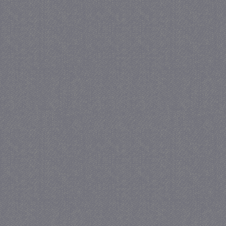
PHPSESSID
Se
PHP.net
juf-milou.nl
_gat
57 se
Google LLC