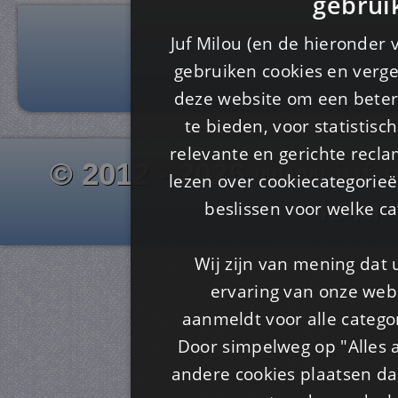
gebrui
Juf Milou (en de hieronder 
gebruiken cookies en verge
deze website om een ​​beter
te bieden, voor statistis
relevante en gerichte recl
© 2012 - 2026 www.juf-m
lezen over cookiecategorie
Is4u
beslissen voor welke ca
Wij zijn van mening dat
ervaring van onze webs
aanmeldt voor alle categor
Door simpelweg op "Alles a
andere cookies plaatsen dan