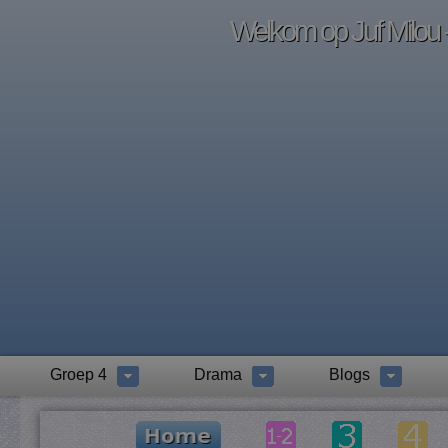
Welkom op Juf Milou -
Groep 4
Drama
Blogs