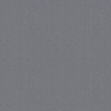
crawlprotecttag
juf-milou.nl
1 
_ga
1 j
Google LLC
ma
.juf-milou.nl