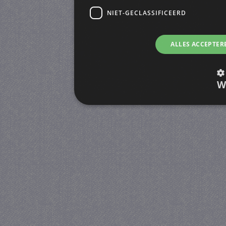
NIET-GECLASSIFICEERD
ALLES ACCEPTER
W
Strikt noodzakelijk
Prestatie
Strikt noodzakelijke cookies maken de kernfunctiona
accountbeheer. De website kan niet goed worden geb
Provider
/
Naam
Verva
Domein
CookieScriptConsent
4 we
CookieScript
da
juf-milou.nl