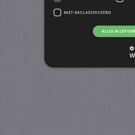
NIET-GECLASSIFICEERD
ALLES ACCEPTER
W
Strikt noodzakelijk
Prestatie
Strikt noodzakelijke cookies maken de kernfunctiona
accountbeheer. De website kan niet goed worden geb
Provider
/
Naam
Verva
Domein
CookieScriptConsent
4 we
CookieScript
da
juf-milou.nl