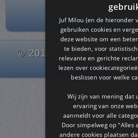
gebrui
Juf Milou (en de hieronder 
gebruiken cookies en verge
deze website om een ​​beter
te bieden, voor statistis
© 2012 - 2026 www.juf-m
relevante en gerichte recl
Is4u
lezen over cookiecategorie
beslissen voor welke ca
Wij zijn van mening dat
ervaring van onze webs
aanmeldt voor alle categor
Door simpelweg op "Alles a
andere cookies plaatsen dan