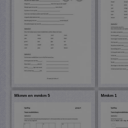
Mkmm en mmkm 5
Mmkm 1