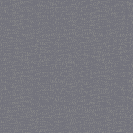
crawlprotecttag
juf-milou.nl
1 
_ga
1 j
Google LLC
ma
.juf-milou.nl