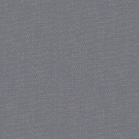
_gat
57 se
Google LLC
.juf-milou.nl
_GRECAPTCHA
5 maa
Google LLC
we
www.google.com
_gid
1 
Google LLC
.juf-milou.nl