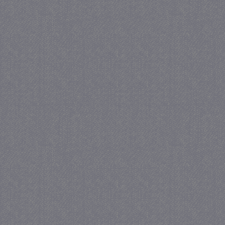
PHPSESSID
Se
PHP.net
juf-milou.nl