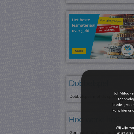
Dobbelspel
Juf Milou (
Dobbelspel: met dit spel kunnen 
technolog
bieden, voor
kunt hieron
Hoe werkt het?
Wij zijn v
Geef voor elk getal op de dobbels
krijgt als