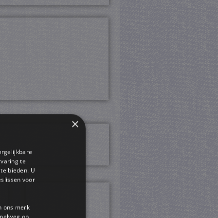
×
ergelijkbare
rvaring te
 te bieden. U
slissen voor
en ons merk
impelweg op