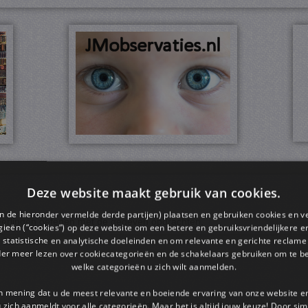
Deze website maakt gebruik van cookies.
en de hieronder vermelde derde partijen) plaatsen en gebruiken cookies en v
leerlingen oefenen met de gegeven opdrachten.
ieën (“cookies”) op deze website om een ​​betere en gebruiksvriendelijkere e
 statistische en analytische doeleinden en om relevante en gerichte reclame
der meer lezen over cookiecategorieën en de schakelaars gebruiken om te be
welke categorieën u zich wilt aanmelden.
an mening dat u de meest relevante en boeiende ervaring van onze website 
teen een opdracht op. Bijvoorbeeld bij een 1: schrijf een woord met de
 u zich aanmeldt voor alle categorieën. Maar het is altijd jouw keuze! Door s