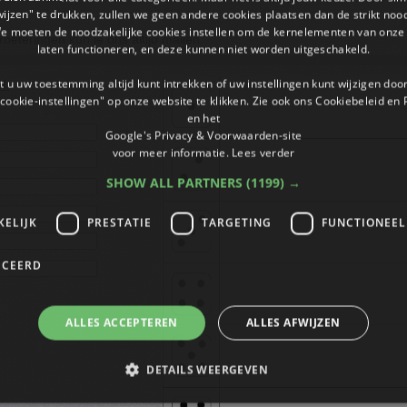
wijzen" te drukken, zullen we geen andere cookies plaatsen dan de strikt noo
We moeten de noodzakelijke cookies instellen om de kernelementen van onze 
rbeteringen kun je ons altijd
mailen
.
laten functioneren, en deze kunnen niet worden uitgeschakeld.
 u uw toestemming altijd kunt intrekken of uw instellingen kunt wijzigen do
l.
cookie-instellingen" op onze website te klikken. Zie ook ons ​​Cookiebeleid en
en het
Google's Privacy & Voorwaarden-site
voor meer informatie.
Lees verder
SHOW ALL PARTNERS
(1199) →
KELIJK
PRESTATIE
TARGETING
FUNCTIONEEL
ICEERD
ALLES ACCEPTEREN
ALLES AFWIJZEN
DETAILS WEERGEVEN