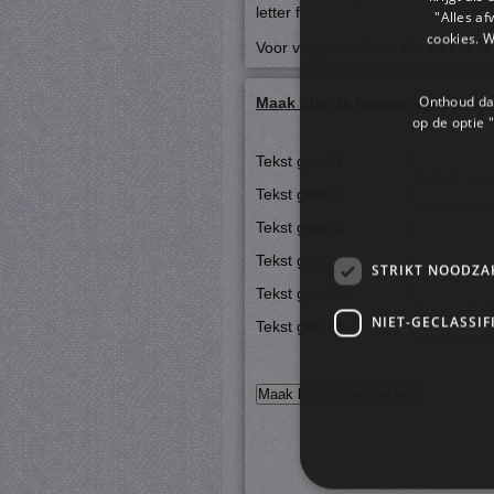
letter f.
"Alles af
cookies. 
Voor vragen / informatie en / of ve
Onthoud dat
Maak hier de keuzes voor je spe
op de optie "
Tekst getal 1:
Tekst getal 2:
Tekst getal 3:
Tekst getal 4:
STRIKT NOODZA
Tekst getal 5:
NIET-GECLASSIF
Tekst getal 6: