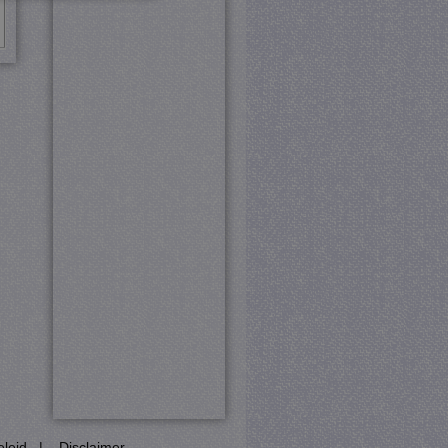
rd
 en accountbeheer. De
com-service om de
cookie-banner van Cookie-
PHP-taal. Dit is een
ebruikt om variabelen van
esproken een willekeurig
cifiek zijn voor de site,
ngelogde status voor een
Analytics, volgens
eid te vertragen -
 veel verkeer wordt
ie (_GRECAPTCHA) wanneer
yse.
Het slaat een unieke
eleid
|
Disclaimer