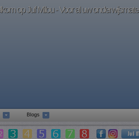
kom op Juf Milou - Voor al uw onderwijsmater
Blogs