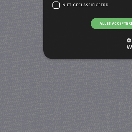
NIET-GECLASSIFICEERD
ALLES ACCEPTER
W
Strikt noodzakelijk
Prestatie
Strikt noodzakelijke cookies maken de kernfunctiona
accountbeheer. De website kan niet goed worden geb
Provider
/
Naam
Verva
Domein
CookieScriptConsent
4 we
CookieScript
da
juf-milou.nl