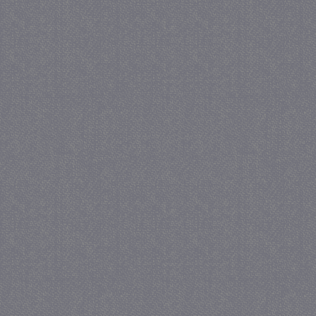
PHPSESSID
Se
PHP.net
juf-milou.nl
_gat
57 se
Google LLC