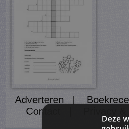
Adverteren
|
Boekrece
Contact
|
Privacy &
Deze w
gebrui