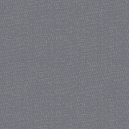
.juf-milou.nl
_GRECAPTCHA
5 maa
Google LLC
we
www.google.com
_gid
1 
Google LLC
.juf-milou.nl