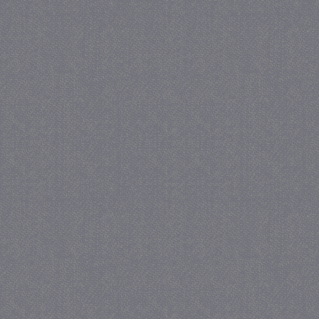
crawlprotecttag
juf-milou.nl
1 
_ga
1 j
Google LLC
ma
.juf-milou.nl