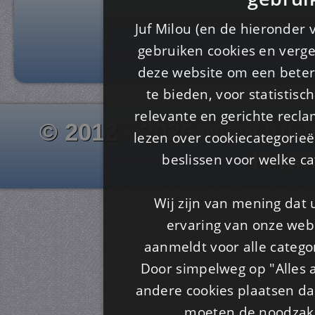
Juf Milou (en de hieronder 
gebruiken cookies en verge
deze website om een ​​beter
te bieden, voor statistis
relevante en gerichte recl
© 2012 - 2026 www.juf-m
lezen over cookiecategorie
Is4u
beslissen voor welke ca
Wij zijn van mening dat
ervaring van onze webs
aanmeldt voor alle categor
Door simpelweg op "Alles a
andere cookies plaatsen dan
moeten de noodzakel