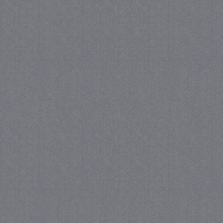
_gat
57 se
Google LLC
.juf-milou.nl
_GRECAPTCHA
5 maa
Google LLC
we
www.google.com