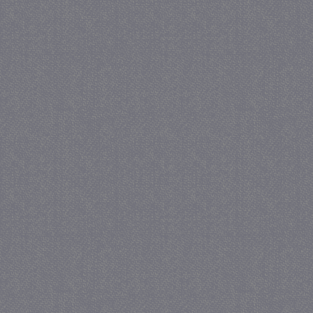
_ga_FS54F802GF
.juf-milou.nl
.juf-milou.nl
1 jaar 1
maand
FCCDCF
.juf-milou.nl
1 jaar
IDE
Google LLC
.doubleclick.net