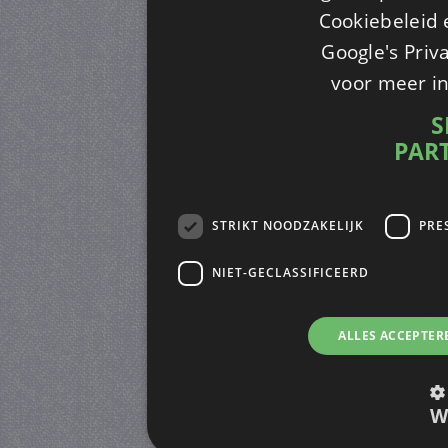
Cookiebeleid 
Google's Priv
voor meer i
S
PAR
STRIKT NOODZAKELIJK
PRE
NIET-GECLASSIFICEERD
ALLES ACCEPTER
W