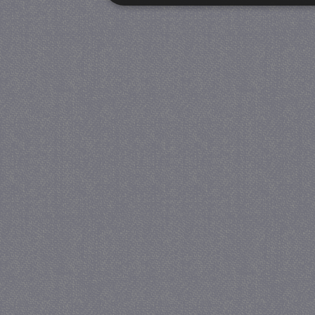
Strikt noodzakelijk
Prestatie
Strikt noodzakelijke cookies maken de kernfunctiona
accountbeheer. De website kan niet goed worden geb
Provider
/
Naam
Verva
Domein
CookieScriptConsent
4 we
CookieScript
da
juf-milou.nl
PHPSESSID
Se
PHP.net
juf-milou.nl