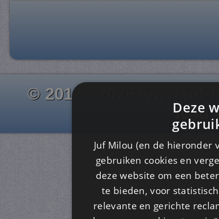
© 2012 - 2026 www.juf-m
Deze w
Is4u
gebrui
Juf Milou (en de hieronder 
gebruiken cookies en verge
deze website om een ​​beter
te bieden, voor statistis
relevante en gerichte recl