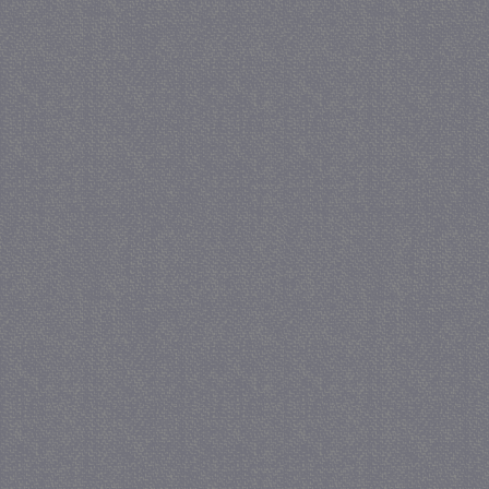
_gid
1 
Google LLC
.juf-milou.nl
crawlprotecttag
juf-milou.nl
1 
_ga
1 j
Google LLC
ma
.juf-milou.nl