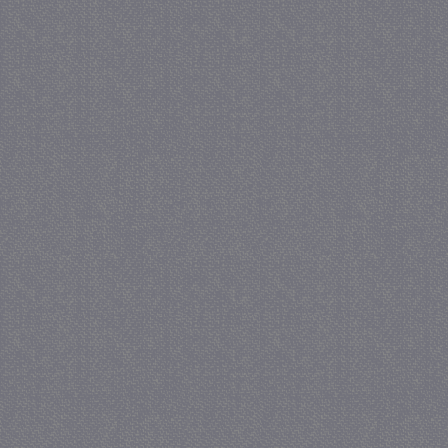
_gat
57 se
Google LLC
.juf-milou.nl
_GRECAPTCHA
5 maa
Google LLC
we
www.google.com
_gid
1 
Google LLC
.juf-milou.nl