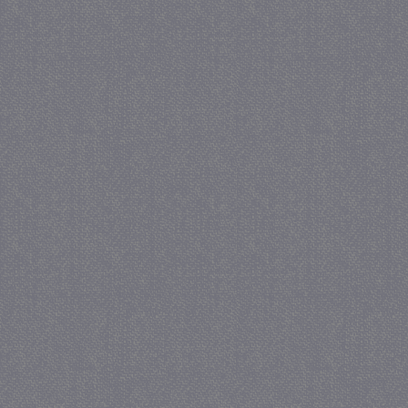
Naam
Verva
Domein
CookieScriptConsent
4 we
CookieScript
da
juf-milou.nl
PHPSESSID
Se
PHP.net
juf-milou.nl