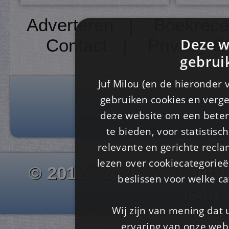
Adverteren
|
Boekrece
Deze w
Contact
|
Privacy &
gebrui
Juf Milou (en de hieronder 
gebruiken cookies en verge
deze website om een ​​beter
te bieden, voor statistis
relevante en gerichte recl
lezen over cookiecategorie
© 2012 - 2026 www.juf-m
beslissen voor welke ca
Is4u
Wij zijn van mening dat
ervaring van onze webs