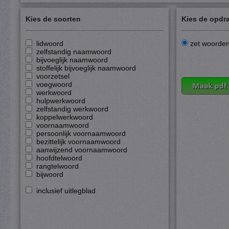
Kies de soorten
Kies de opdr
lidwoord
zet woorden 
zelfstandig naamwoord
bijvoeglijk naamwoord
stoffelijk bijvoeglijk naamwoord
voorzetsel
voegwoord
werkwoord
hulpwerkwoord
zelfstandig werkwoord
koppelwerkwoord
voornaamwoord
persoonlijk voornaamwoord
bezittelijk voornaamwoord
aanwijzend voornaamwoord
hoofdtelwoord
rangtelwoord
bijwoord
inclusief uitlegblad