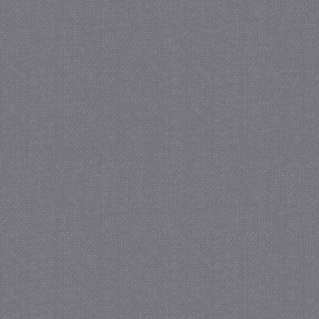
crawlprotecttag
juf-milou.nl
1 
_ga
1 j
Google LLC
ma
.juf-milou.nl