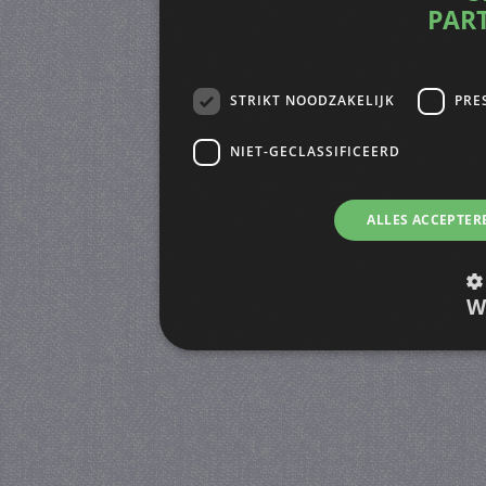
PAR
STRIKT NOODZAKELIJK
PRE
NIET-GECLASSIFICEERD
ALLES ACCEPTER
W
Strikt noodzakelijk
Prestatie
Strikt noodzakelijke cookies maken de kernfunctiona
accountbeheer. De website kan niet goed worden geb
Provider
/