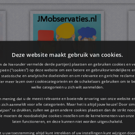
Deze website maakt gebruik van cookies.
en de hieronder vermelde derde partijen) plaatsen en gebruiken cookies en v
ieën (“cookies”) op deze website om een ​​betere en gebruiksvriendelijkere e
 statistische en analytische doeleinden en om relevante en gerichte reclame
der meer lezen over cookiecategorieën en de schakelaars gebruiken om te be
welke categorieën u zich wilt aanmelden.
n leerlingen oefenen met tellen en rekenen. Hoeveel te hoger in de pir
an mening dat u de meest relevante en boeiende ervaring van onze website 
 u zich aanmeldt voor alle categorieën. Maar het is altijd jouw keuze! Door s
wijzen" te drukken, zullen we geen andere cookies plaatsen dan de strikt noo
We moeten de noodzakelijke cookies instellen om de kernelementen van onze 
laten functioneren, en deze kunnen niet worden uitgeschakeld.
 u uw toestemming altijd kunt intrekken of uw instellingen kunt wijzigen do