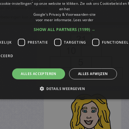
l getal voor de sommen in (1 en 5) bijvoorbeeld. Hoe hoger je het
cookie-instellingen" op onze website te klikken. Zie ook ons ​​Cookiebeleid en
ker de piramide zal worden.
en het
Google's Privacy & Voorwaarden-site
rbeteringen kun je ons altijd
mailen
.
voor meer informatie.
Lees verder
SHOW ALL PARTNERS
(1199) →
KELIJK
PRESTATIE
TARGETING
FUNCTIONEEL
ICEERD
ALLES ACCEPTEREN
ALLES AFWIJZEN
DETAILS WEERGEVEN
trikt noodzakelijk
Prestatie
Targeting
Functioneel
Niet-geclassificee
s maken de kernfunctionaliteiten van de website mogelijk, zoals gebruikersaanmelding
n gebruikt zonder de strikt noodzakelijke cookies.