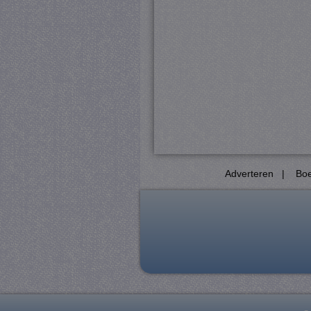
Pr
Naam
D
CookieScriptConsent
Co
ju
PHPSESSID
PH
ju
_gat
Go
.j
Adverteren
|
Boe
_GRECAPTCHA
Go
ww
_gid
Go
.j
crawlprotecttag
ju
_ga
Go