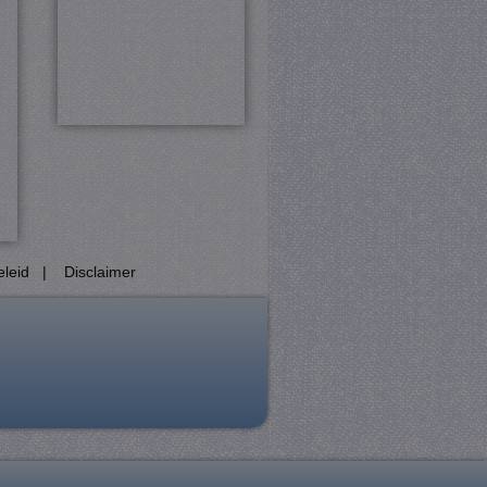
com-service om de
cookie-banner van Cookie-
PHP-taal. Dit is een
ebruikt om variabelen van
esproken een willekeurig
cifiek zijn voor de site,
ngelogde status voor een
Analytics, volgens
eid te vertragen -
 veel verkeer wordt
eleid
|
Disclaimer
ie (_GRECAPTCHA) wanneer
yse.
Het slaat een unieke
bij en wordt gebruikt om
 beschermen tegen
Analytics - wat een