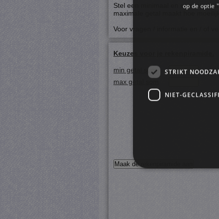
Stel een minimaal en een maximaa
op de optie "
maximale getal maakt hoe moeilij
Voor vragen / informatie en / of ve
Keuzes voor je rekenpiramide.
min getal som
STRIKT NOODZA
max getal som
NIET-GECLASSIF
S
Strikt noodzakelijke cookie
website kan niet goed worde