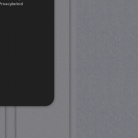
 Privacybeleid
rd
 en accountbeheer. De