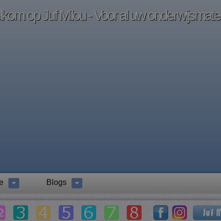
kom op Juf Milou - Voor al uw onderwijsmater
e
Blogs