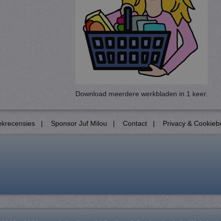
ovider
/
Vervaldatum
Omschrijving
omein
4 weken 2
Deze cookie wordt gebruikt door de Cookie-Script.
okieScript
dagen
cookievoorkeuren van bezoekers te onthouden. De 
f-milou.nl
Script.com is noodzakelijk om correct te werken.
Sessie
Cookie gegenereerd door applicaties op basis van de 
P.net
identificator voor algemene doeleinden die wordt g
f-milou.nl
gebruikerssessies te onderhouden. Het is normaal g
gegenereerd nummer, hoe het wordt gebruikt, kan spe
maar een goed voorbeeld is het behouden van een i
Download meerdere werkbladen in 1 keer.
gebruiker tussen pagina's.
57 seconden
Deze cookienaam is gekoppeld aan Google Universal 
ogle LLC
documentatie wordt het gebruikt om de verzoeksnelh
uf-milou.nl
waardoor het verzamelen van gegevens op sites met
krecensies
|
Sponsor Juf Milou
|
Contact
|
Privacy & Cookieb
beperkt.
5 maanden 3
Google reCAPTCHA plaatst een noodzakelijke cook
ogle LLC
weken
deze wordt uitgevoerd met het oog op de risicoanal
w.google.com
1 dag
Deze cookie wordt geplaatst door Google Analytics. 
ogle LLC
waarde op voor elke bezochte pagina en werkt deze 
uf-milou.nl
paginaweergaven te tellen en bij te houden.
f-milou.nl
1 dag
Deze is nodig om onze website zo goed mogelijk te
indringers.
1 jaar 1
Deze cookienaam is gekoppeld aan Google Universal 
ogle LLC