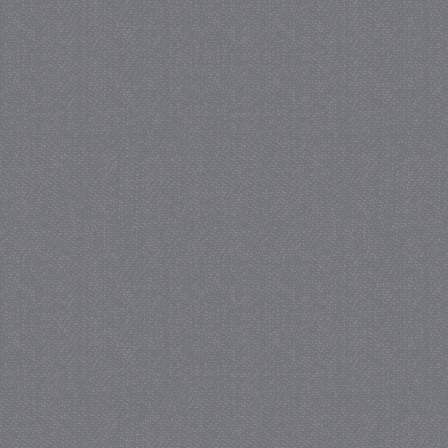
_GRECAPTCHA
5 maa
Google LLC
we
www.google.com
_gid
1 
Google LLC
.juf-milou.nl