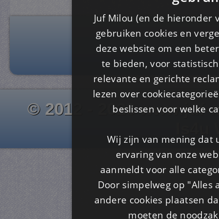
Juf Milou (en de hieronder 
gebruiken cookies en verge
deze website om een ​​beter
te bieden, voor statistis
relevante en gerichte recl
lezen over cookiecategorie
© 2012 - 2026 www.juf-m
beslissen voor welke ca
Is4u
Wij zijn van mening dat
ervaring van onze webs
aanmeldt voor alle categor
Door simpelweg op "Alles a
andere cookies plaatsen dan
moeten de noodzakel