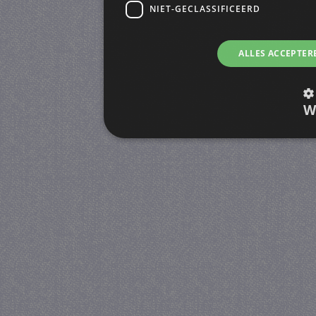
NIET-GECLASSIFICEERD
ALLES ACCEPTER
W
Strikt noodzakelijk
Prestatie
Strikt noodzakelijke cookies maken de kernfunctiona
accountbeheer. De website kan niet goed worden geb
Provider
/
Naam
Verva
Domein
CookieScriptConsent
4 we
CookieScript
da
juf-milou.nl