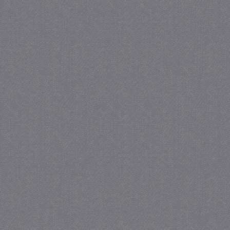
PHPSESSID
Se
PHP.net
juf-milou.nl
_gat
57 se
Google LLC
.juf-milou.nl