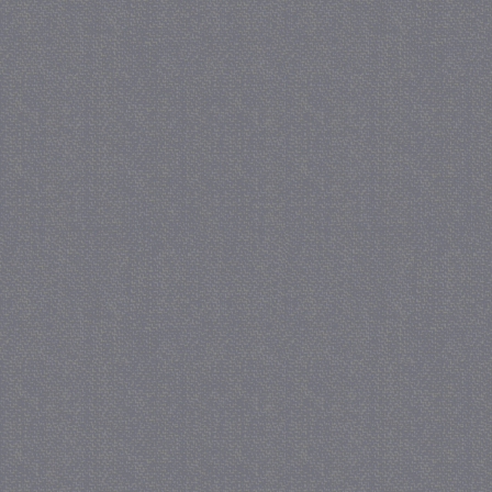
crawlprotecttag
juf-milou.nl
1 
_ga
1 j
Google LLC
ma
.juf-milou.nl