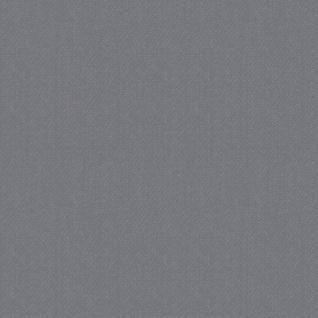
_gid
1 
Google LLC
.juf-milou.nl
crawlprotecttag
juf-milou.nl
1 
_ga
1 j
Google LLC
ma
.juf-milou.nl