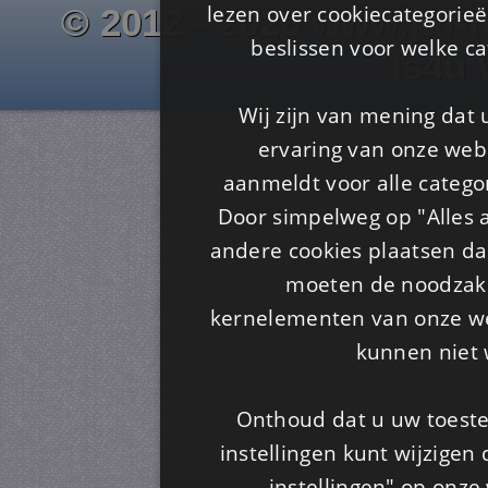
lezen over cookiecategorie
© 2012 - 2026 www.juf-m
beslissen voor welke ca
Is4u
Wij zijn van mening dat
ervaring van onze webs
aanmeldt voor alle categor
Door simpelweg op "Alles a
andere cookies plaatsen dan
moeten de noodzakel
kernelementen van onze web
kunnen niet 
Onthoud dat u uw toeste
instellingen kunt wijzigen
instellingen" op onze w