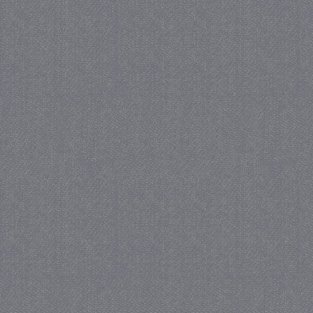
_gat
57 se
Google LLC
.juf-milou.nl
_GRECAPTCHA
5 maa
Google LLC
we
www.google.com