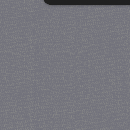
Strikt noodzakelijk
Prestatie
Strikt noodzakelijke cookies maken de kernfunctiona
accountbeheer. De website kan niet goed worden geb
Provider
/
Naam
Verva
Domein
CookieScriptConsent
4 we
CookieScript
da
juf-milou.nl
PHPSESSID
Se
PHP.net
juf-milou.nl