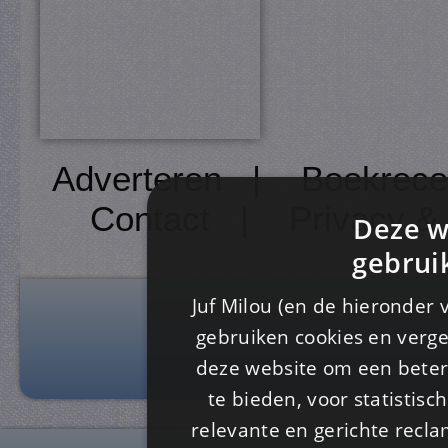
Adverteren
|
Boekrece
Contact
|
Privacy &
Deze w
gebrui
Juf Milou (en de hieronder 
gebruiken cookies en verge
deze website om een ​​beter
te bieden, voor statistis
relevante en gerichte recl