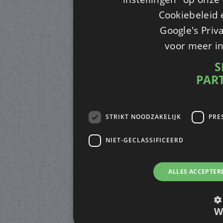
Cookiebeleid 
Google's Priv
voor meer i
S
PAR
STRIKT NOODZAKELIJK
PRE
NIET-GECLASSIFICEERD
ALLES ACCEPTER
W