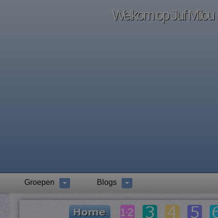
Welkom op Juf Milou -
Groepen
Blogs