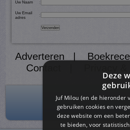
Uw Naam
:
Uw Email
:
adres
Adverteren
|
Boekrece
Contact
|
Privacy &
Deze w
gebrui
Juf Milou (en de hieronder 
gebruiken cookies en verge
deze website om een ​​beter
te bieden, voor statistis