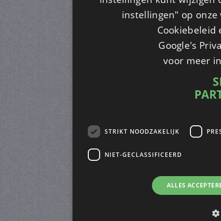
instellingen" op onze w
Cookiebeleid 
Google's Priv
voor meer i
S
PAR
STRIKT NOODZAKELIJK
PRE
NIET-GECLASSIFICEERD
ALLES ACCEPTER