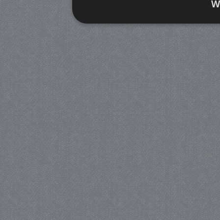
W
Strikt noodzakelijk
Prestatie
Strikt noodzakelijke cookies maken de kernfunctiona
accountbeheer. De website kan niet goed worden geb
Provider
/
Naam
Verva
Domein
CookieScriptConsent
4 we
CookieScript
da
juf-milou.nl
PHPSESSID
Se
PHP.net
juf-milou.nl