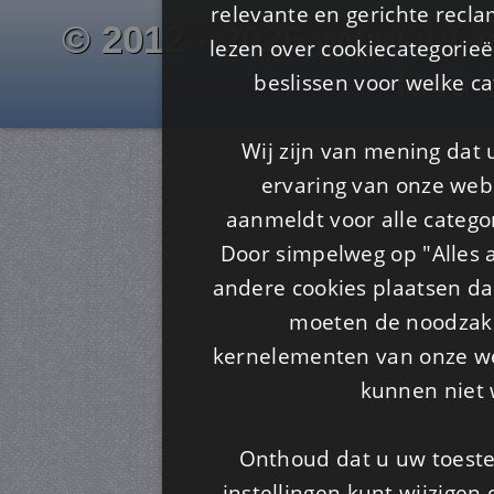
relevante en gerichte recl
© 2012 - 2026 www.juf-m
lezen over cookiecategorie
Is4u
beslissen voor welke ca
Wij zijn van mening dat
ervaring van onze webs
aanmeldt voor alle categor
Door simpelweg op "Alles a
andere cookies plaatsen dan
moeten de noodzakel
kernelementen van onze web
kunnen niet 
Onthoud dat u uw toeste
instellingen kunt wijzigen