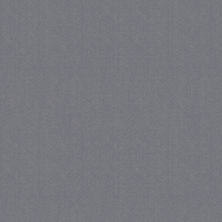
_GRECAPTCHA
5 maa
Google LLC
we
www.google.com
_gid
1 
Google LLC
.juf-milou.nl
crawlprotecttag
juf-milou.nl
1 
_ga
1 j
Google LLC
ma
.juf-milou.nl