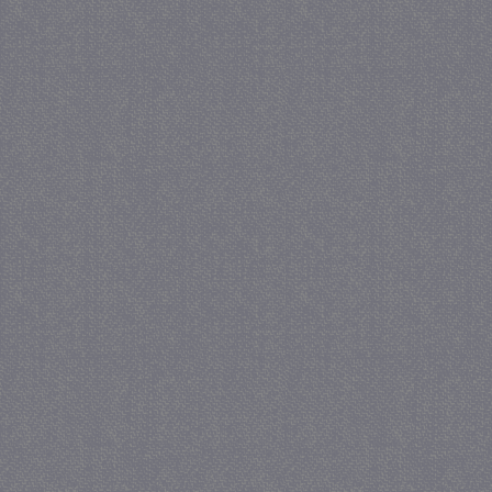
_gat
57 se
Google LLC
.juf-milou.nl