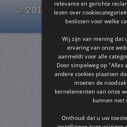
relevante en gerichte recl
© 2012 - 2026 www.juf-m
lezen over cookiecategorie
Is4u
beslissen voor welke ca
Wij zijn van mening dat
ervaring van onze webs
aanmeldt voor alle categor
Door simpelweg op "Alles a
andere cookies plaatsen dan
moeten de noodzakel
kernelementen van onze web
kunnen niet 
Onthoud dat u uw toeste
instellingen kunt wijzigen