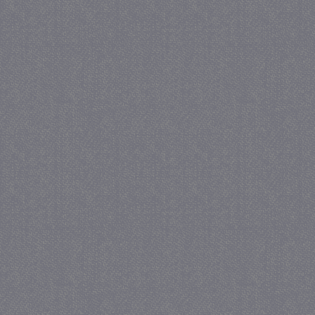
_gat
57 se
Google LLC
.juf-milou.nl