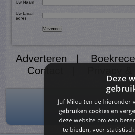
Uw Naam
:
Uw Email
:
adres
Adverteren
|
Boekrece
Contact
|
Privacy &
Deze w
gebrui
Juf Milou (en de hieronder 
gebruiken cookies en verge
deze website om een ​​beter
te bieden, voor statistis