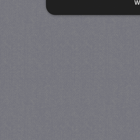
W
Strikt noodzakelijk
Prestatie
Strikt noodzakelijke cookies maken de kernfunctiona
accountbeheer. De website kan niet goed worden geb
Provider
/
Naam
Verva
Domein
CookieScriptConsent
4 we
CookieScript
da
juf-milou.nl
PHPSESSID
Se
PHP.net
juf-milou.nl