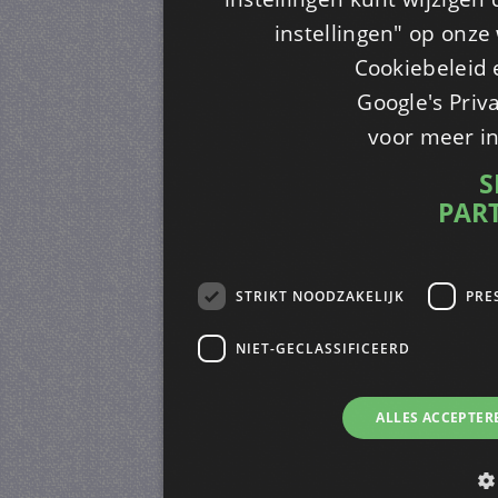
instellingen" op onze w
Cookiebeleid 
Google's Priv
voor meer i
S
PAR
STRIKT NOODZAKELIJK
PRE
NIET-GECLASSIFICEERD
ALLES ACCEPTER