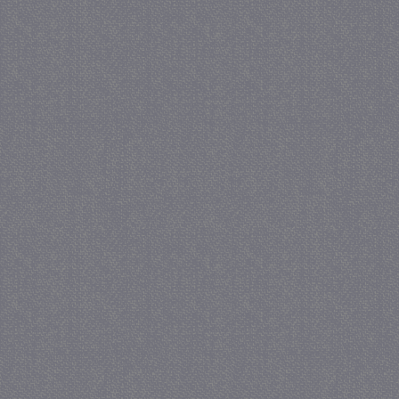
_GRECAPTCHA
5 maa
Google LLC
we
www.google.com
_gid
1 
Google LLC
.juf-milou.nl
crawlprotecttag
juf-milou.nl
1 
_ga
1 j
Google LLC
ma
.juf-milou.nl