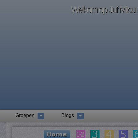
Welkom op Juf Milou -
Groepen
Blogs