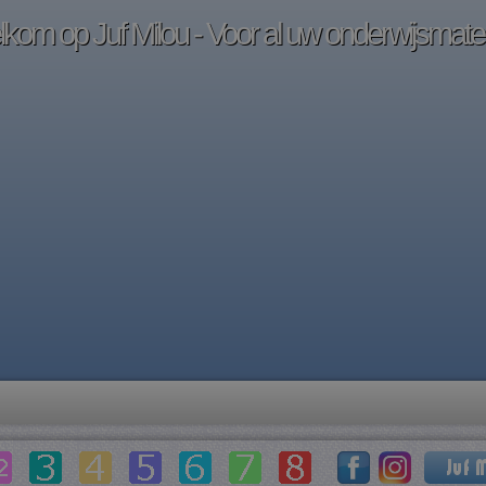
kom op Juf Milou - Voor al uw onderwijsmater