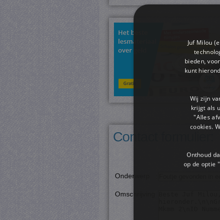
Juf Milou (
technolog
bieden, voor
kunt hieron
Wij zijn v
krijgt als
"Alles af
cookies. 
Contact formulier:
Onthoud dat
op de optie "
Onderwerp
:
Omschrijving