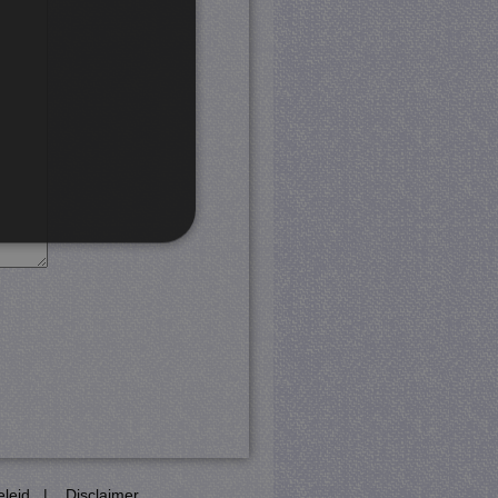
rd
 en accountbeheer. De
com-service om de
cookie-banner van Cookie-
PHP-taal. Dit is een
eleid
|
Disclaimer