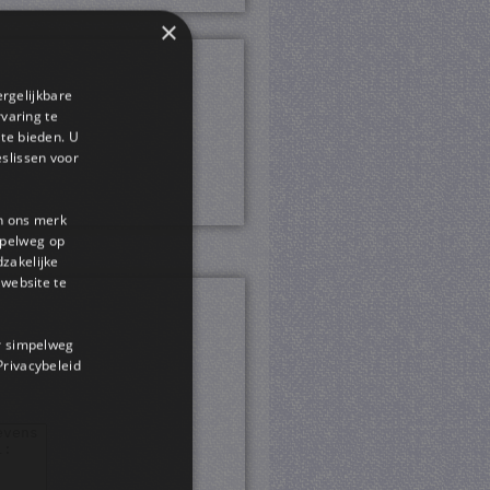
×
ergelijkbare
rvaring te
 te bieden. U
slissen voor
en ons merk
impelweg op
dzakelijke
website te
or simpelweg
 Privacybeleid