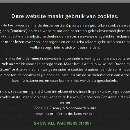
Deze website maakt gebruik van cookies.
en de hieronder vermelde derde partijen) plaatsen en gebruiken cookies en v
ieën (“cookies”) op deze website om een ​​betere en gebruiksvriendelijkere e
 statistische en analytische doeleinden en om relevante en gerichte reclame
der meer lezen over cookiecategorieën en de schakelaars gebruiken om te be
welke categorieën u zich wilt aanmelden.
an mening dat u de meest relevante en boeiende ervaring van onze website 
 u zich aanmeldt voor alle categorieën. Maar het is altijd jouw keuze! Door s
wijzen" te drukken, zullen we geen andere cookies plaatsen dan de strikt noo
We moeten de noodzakelijke cookies instellen om de kernelementen van onze 
laten functioneren, en deze kunnen niet worden uitgeschakeld.
 u uw toestemming altijd kunt intrekken of uw instellingen kunt wijzigen do
cookie-instellingen" op onze website te klikken. Zie ook ons ​​Cookiebeleid en
en het
Google's Privacy & Voorwaarden-site
voor meer informatie.
Lees verder
SHOW ALL PARTNERS
(1199) →