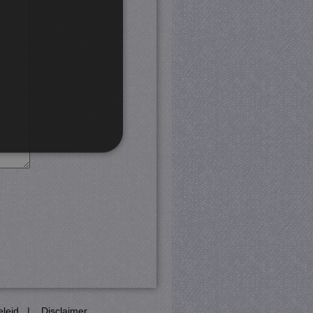
rd
 en accountbeheer. De
com-service om de
cookie-banner van Cookie-
PHP-taal. Dit is een
eleid
|
Disclaimer