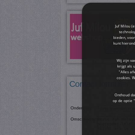
Juf Milou (
technolog
bieden, voor
kunt hieron
Wij zijn v
krijgt als
"Alles af
cookies. 
Contact formulier:
Onthoud dat
op de optie "
Onderwerp
:
Omschrijving