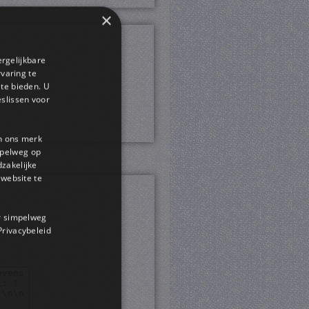
×
ergelijkbare
rvaring te
 te bieden. U
slissen voor
en ons merk
impelweg op
dzakelijke
website te
or simpelweg
 Privacybeleid