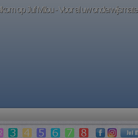
kom op Juf Milou - Voor al uw onderwijsmater