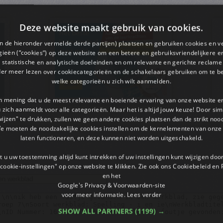
Deze website maakt gebruik van cookies.
en de hieronder vermelde derde partijen) plaatsen en gebruiken cookies en v
ieën (“cookies”) op deze website om een ​​betere en gebruiksvriendelijkere e
 statistische en analytische doeleinden en om relevante en gerichte reclame
der meer lezen over cookiecategorieën en de schakelaars gebruiken om te be
welke categorieën u zich wilt aanmelden.
an mening dat u de meest relevante en boeiende ervaring van onze website 
 u zich aanmeldt voor alle categorieën. Maar het is altijd jouw keuze! Door s
wijzen" te drukken, zullen we geen andere cookies plaatsen dan de strikt noo
We moeten de noodzakelijke cookies instellen om de kernelementen van onze 
laten functioneren, en deze kunnen niet worden uitgeschakeld.
 u uw toestemming altijd kunt intrekken of uw instellingen kunt wijzigen do
cookie-instellingen" op onze website te klikken. Zie ook ons ​​Cookiebeleid en
en het
Google's Privacy & Voorwaarden-site
voor meer informatie.
Lees verder
SHOW ALL PARTNERS
(1199) →