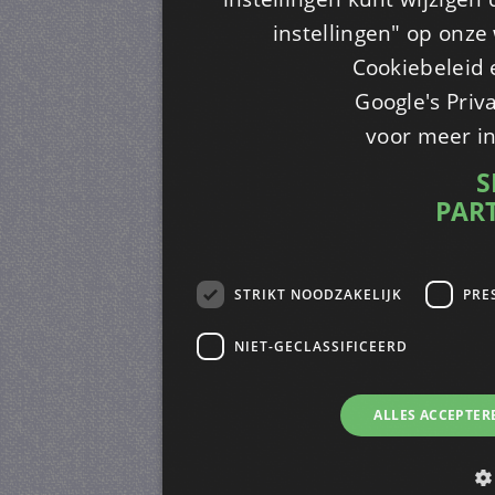
instellingen" op onze w
Cookiebeleid 
Google's Priv
voor meer i
S
PAR
STRIKT NOODZAKELIJK
PRE
NIET-GECLASSIFICEERD
ALLES ACCEPTER