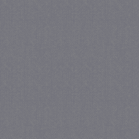
_gat
57 se
Google LLC
.juf-milou.nl