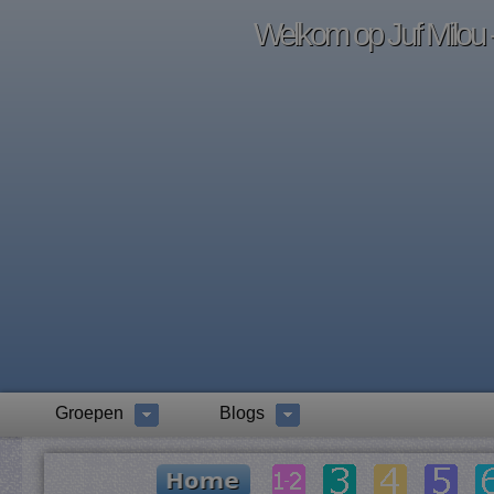
Welkom op Juf Milou -
Groepen
Blogs