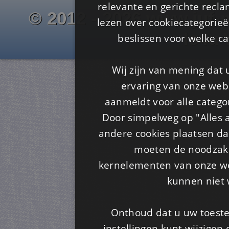
relevante en gerichte recl
© 2012 - 2026 www.juf-m
lezen over cookiecategorie
Is4u
beslissen voor welke ca
Wij zijn van mening dat
ervaring van onze webs
aanmeldt voor alle categor
Door simpelweg op "Alles a
andere cookies plaatsen dan
moeten de noodzakel
kernelementen van onze web
kunnen niet 
Onthoud dat u uw toeste
instellingen kunt wijzigen