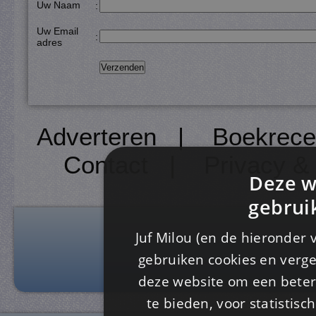
Uw Naam
:
Uw Email
:
adres
Adverteren
|
Boekrece
Contact
|
Privacy &
Deze w
gebrui
Juf Milou (en de hieronder 
gebruiken cookies en verge
deze website om een ​​beter
te bieden, voor statistis