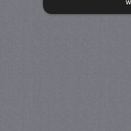
W
Strikt noodzakelijk
Prestatie
Strikt noodzakelijke cookies maken de kernfunctiona
accountbeheer. De website kan niet goed worden geb
Provider
/
Naam
Verva
Domein
CookieScriptConsent
4 we
CookieScript
da
juf-milou.nl
PHPSESSID
Se
PHP.net
juf-milou.nl