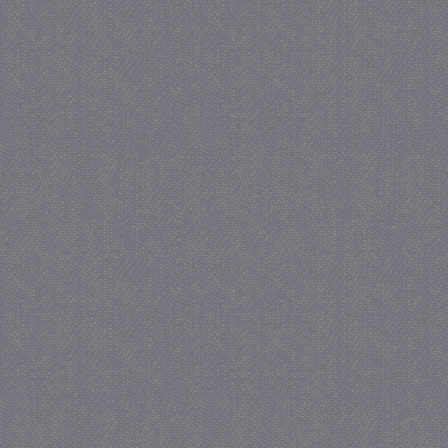
_GRECAPTCHA
5 maa
Google LLC
we
www.google.com
_gid
1 
Google LLC
.juf-milou.nl
crawlprotecttag
juf-milou.nl
1 
_ga
1 j
Google LLC
ma
.juf-milou.nl