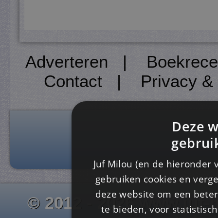
Adverteren
|
Boekrece
Contact
|
Privacy &
Deze w
gebrui
Juf Milou (en de hieronder 
gebruiken cookies en verge
deze website om een ​​beter
© 2012 - 2026 www.juf-m
te bieden, voor statistis