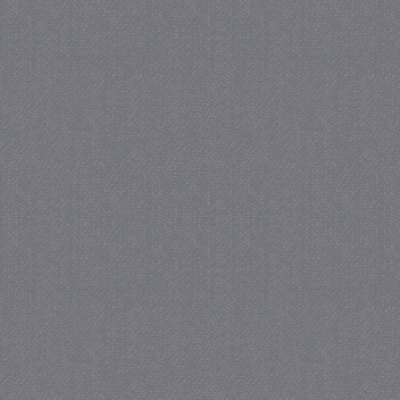
_gat
57 se
Google LLC
.juf-milou.nl