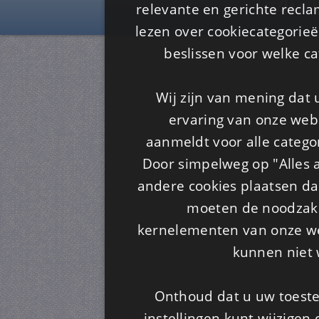
Is4u
relevante en gerichte recl
lezen over cookiecategorie
beslissen voor welke ca
Wij zijn van mening dat
ervaring van onze webs
aanmeldt voor alle categor
Door simpelweg op "Alles a
andere cookies plaatsen dan
moeten de noodzakel
kernelementen van onze web
kunnen niet 
Onthoud dat u uw toeste
instellingen kunt wijzigen