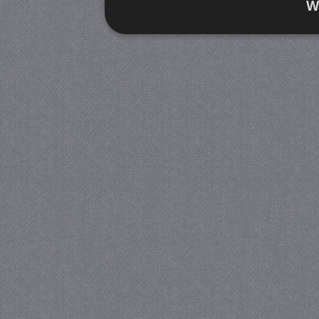
W
Strikt noodzakelijk
Prestatie
Strikt noodzakelijke cookies maken de kernfunctiona
accountbeheer. De website kan niet goed worden geb
Provider
/
Naam
Verva
Domein
CookieScriptConsent
4 we
CookieScript
da
juf-milou.nl
PHPSESSID
Se
PHP.net
juf-milou.nl