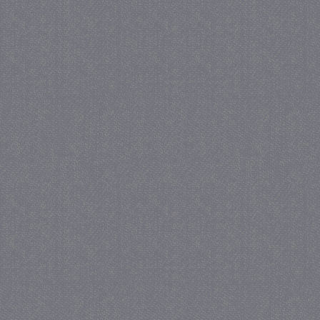
_GRECAPTCHA
5 maa
Google LLC
we
www.google.com
_gid
1 
Google LLC
.juf-milou.nl
crawlprotecttag
juf-milou.nl
1 
_ga
1 j
Google LLC
ma
.juf-milou.nl