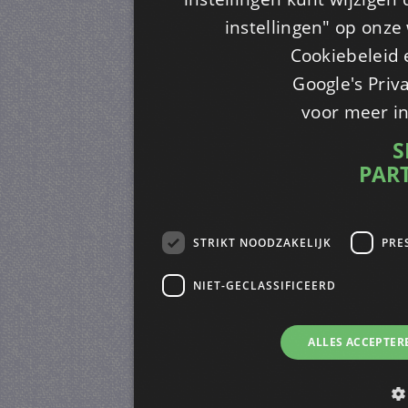
instellingen" op onze w
Cookiebeleid 
Google's Priv
voor meer i
S
PAR
STRIKT NOODZAKELIJK
PRE
NIET-GECLASSIFICEERD
ALLES ACCEPTER