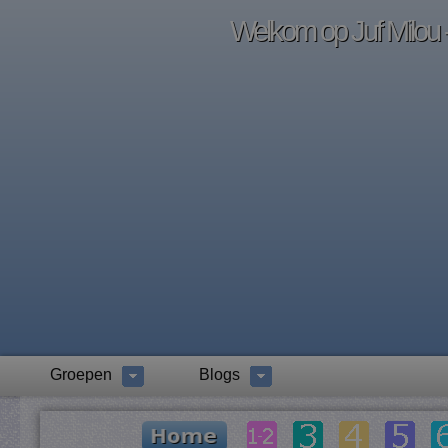
Welkom op Juf Milou -
Groepen
Blogs