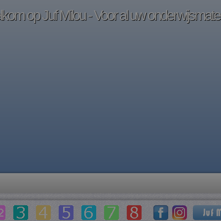
kom op Juf Milou - Voor al uw onderwijsmater