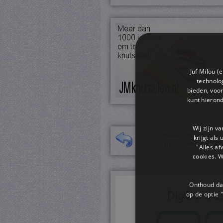
Juf Milou (
technolog
bieden, voor
kunt hieron
Wij zijn v
Downloaden van een 
krijgt als
Zijn er meerdere we
"Alles af
cookies. 
Onthoud dat
op de optie "