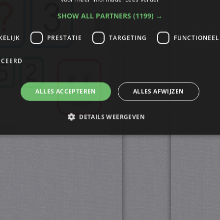
SHOW ALL PARTNERS
(1199) →
KELIJK
PRESTATIE
TARGETING
FUNCTIONEEL
ICEERD
ALLES ACCEPTEREN
ALLES AFWIJZEN
DETAILS WEERGEVEN
trikt noodzakelijk
Prestatie
Targeting
Functioneel
Niet-geclassificee
s maken de kernfunctionaliteiten van de website mogelijk, zoals gebruikersaanmelding
n gebruikt zonder de strikt noodzakelijke cookies.
ovider
/
Vervaldatum
Omschrijving
omein
4 weken 2
Deze cookie wordt gebruikt door de Cookie-Script.
okieScript