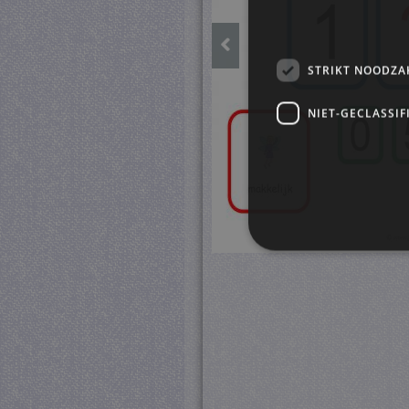
STRIKT NOODZA
NIET-GECLASSIF
S
Strikt noodzakelijke cookie
website kan niet goed worde
Pr
Naam
D
CookieScriptConsent
Co