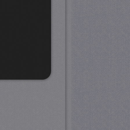
rd
 en accountbeheer. De
com-service om de