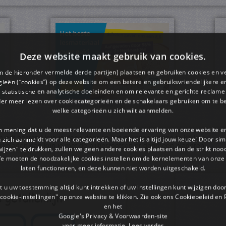
Deze website maakt gebruik van cookies.
en de hieronder vermelde derde partijen) plaatsen en gebruiken cookies en v
ieën (“cookies”) op deze website om een ​​betere en gebruiksvriendelijkere e
 statistische en analytische doeleinden en om relevante en gerichte reclame
der meer lezen over cookiecategorieën en de schakelaars gebruiken om te be
welke categorieën u zich wilt aanmelden.
an mening dat u de meest relevante en boeiende ervaring van onze website 
pdf bestand kun je doen door op het gekozen plaatje te klikken.
 u zich aanmeldt voor alle categorieën. Maar het is altijd jouw keuze! Door s
rkbladen dan kun je met de pijltjestoetsen er doorheen bladeren.
wijzen" te drukken, zullen we geen andere cookies plaatsen dan de strikt noo
We moeten de noodzakelijke cookies instellen om de kernelementen van onze 
laten functioneren, en deze kunnen niet worden uitgeschakeld.
 u uw toestemming altijd kunt intrekken of uw instellingen kunt wijzigen do
cookie-instellingen" op onze website te klikken. Zie ook ons ​​Cookiebeleid en
en het
Google's Privacy & Voorwaarden-site
voor meer informatie.
Lees verder