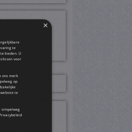
×
ergelijkbare
rvaring te
 te bieden. U
slissen voor
en ons merk
impelweg op
dzakelijke
website te
or simpelweg
 Privacybeleid