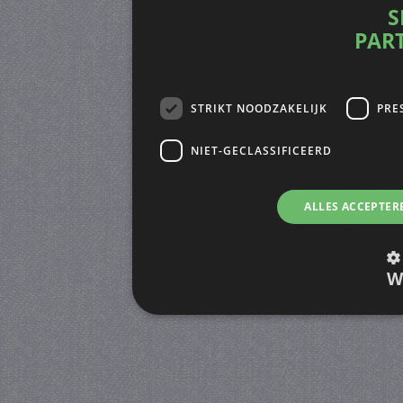
S
PAR
STRIKT NOODZAKELIJK
PRE
NIET-GECLASSIFICEERD
ALLES ACCEPTER
W
Strikt noodzakelijk
Prestatie
Strikt noodzakelijke cookies maken de kernfunctiona
accountbeheer. De website kan niet goed worden geb