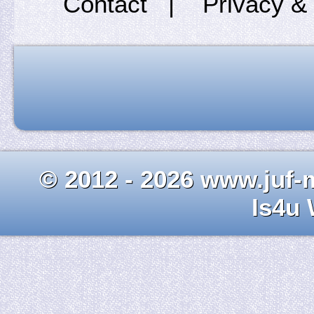
Contact
|
Privacy &
© 2012 - 2026 www.juf-m
Is4u