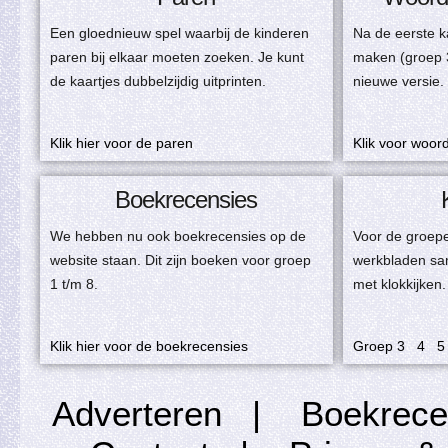
Een gloednieuw spel waarbij de kinderen
Na de eerste 
paren bij elkaar moeten zoeken. Je kunt
maken (groep 
de kaartjes dubbelzijdig uitprinten.
nieuwe versie.
Klik hier voor de paren
Klik voor woor
Boekrecensies
We hebben nu ook boekrecensies op de
Voor de groepe
website staan. Dit zijn boeken voor groep
werkbladen sa
1 t/m 8.
met klokkijken.
Klik hier voor de boekrecensies
Groep
3
4
5
Adverteren
|
Boekrece